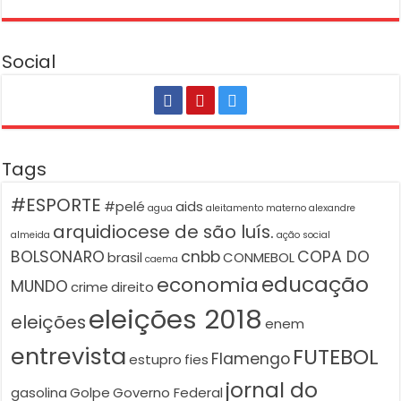
Social
Tags
#ESPORTE
#pelé
aids
agua
aleitamento materno
alexandre
arquidiocese de são luís.
almeida
ação social
BOLSONARO
cnbb
COPA DO
brasil
CONMEBOL
caema
educação
economia
MUNDO
crime
direito
eleições 2018
eleições
enem
entrevista
FUTEBOL
Flamengo
estupro
fies
jornal do
gasolina
Golpe
Governo Federal