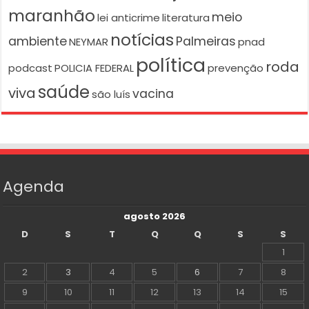
maranhão
meio
lei anticrime
literatura
notícias
ambiente
Palmeiras
NEYMAR
pnad
política
roda
podcast
POLICIA FEDERAL
prevenção
saúde
viva
vacina
são luís
Agenda
agosto 2026
D
S
T
Q
Q
S
S
1
2
3
4
5
6
7
8
9
10
11
12
13
14
15