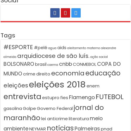
Social
Tags
#ESPORTE
#pelé
aids
agua
aleitamento materno
alexandre
arquidiocese de são luís.
almeida
ação social
BOLSONARO
cnbb
COPA DO
brasil
CONMEBOL
caema
educação
economia
MUNDO
crime
direito
eleições 2018
eleições
enem
entrevista
FUTEBOL
Flamengo
estupro
fies
jornal do
gasolina
Golpe
Governo Federal
maranhão
meio
lei anticrime
literatura
notícias
ambiente
Palmeiras
NEYMAR
pnad