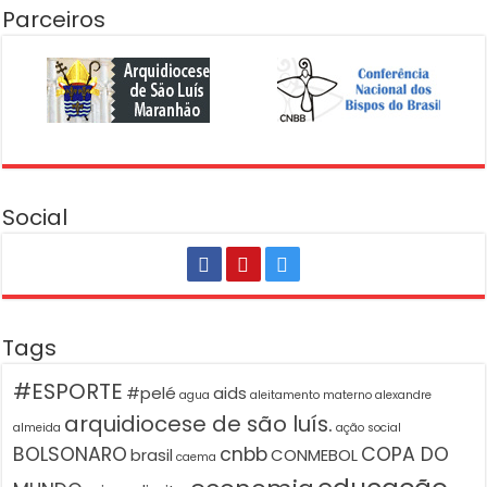
Parceiros
Social
Tags
#ESPORTE
#pelé
aids
agua
aleitamento materno
alexandre
arquidiocese de são luís.
almeida
ação social
BOLSONARO
cnbb
COPA DO
brasil
CONMEBOL
caema