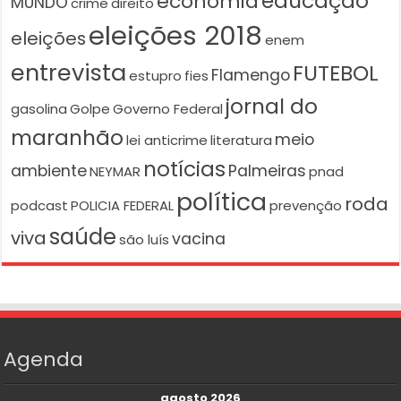
educação
economia
MUNDO
crime
direito
eleições 2018
eleições
enem
entrevista
FUTEBOL
Flamengo
estupro
fies
jornal do
gasolina
Golpe
Governo Federal
maranhão
meio
lei anticrime
literatura
notícias
ambiente
Palmeiras
NEYMAR
pnad
política
roda
podcast
POLICIA FEDERAL
prevenção
saúde
viva
vacina
são luís
Agenda
agosto 2026