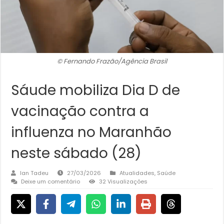
© Fernando Frazão/Agência Brasil
Sáude mobiliza Dia D de
vacinação contra a
influenza no Maranhão
neste sábado (28)
Ian Tadeu
27/03/2026
Atualidades
,
Saúde
Deixe um comentário
32 Visualizações