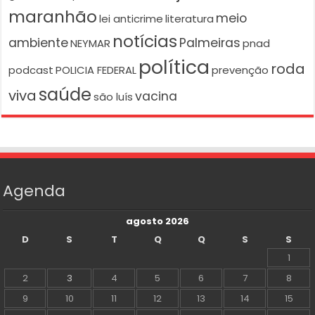
maranhão
meio
lei anticrime
literatura
notícias
ambiente
Palmeiras
NEYMAR
pnad
política
roda
podcast
POLICIA FEDERAL
prevenção
saúde
viva
vacina
são luís
Agenda
agosto 2026
D
S
T
Q
Q
S
S
1
2
3
4
5
6
7
8
9
10
11
12
13
14
15