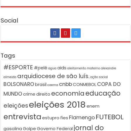
Social
Tags
#ESPORTE
#pelé
aids
agua
aleitamento materno
alexandre
arquidiocese de são luís.
almeida
ação social
BOLSONARO
cnbb
COPA DO
brasil
CONMEBOL
caema
educação
economia
MUNDO
crime
direito
eleições 2018
eleições
enem
entrevista
FUTEBOL
Flamengo
estupro
fies
jornal do
gasolina
Golpe
Governo Federal