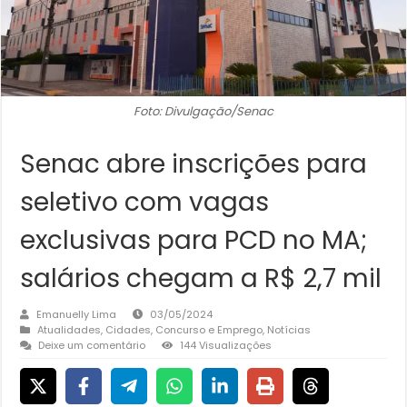
Foto: Divulgação/Senac
Senac abre inscrições para
seletivo com vagas
exclusivas para PCD no MA;
salários chegam a R$ 2,7 mil
Emanuelly Lima
03/05/2024
Atualidades
,
Cidades
,
Concurso e Emprego
,
Notícias
Deixe um comentário
144 Visualizações