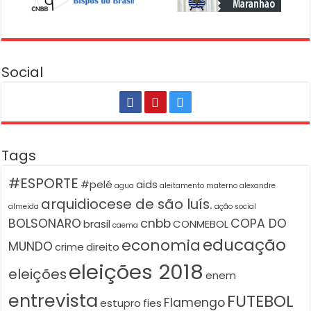
Social
Tags
#ESPORTE
#pelé
aids
agua
aleitamento materno
alexandre
arquidiocese de são luís.
almeida
ação social
BOLSONARO
cnbb
COPA DO
brasil
CONMEBOL
caema
educação
economia
MUNDO
crime
direito
eleições 2018
eleições
enem
entrevista
FUTEBOL
Flamengo
estupro
fies