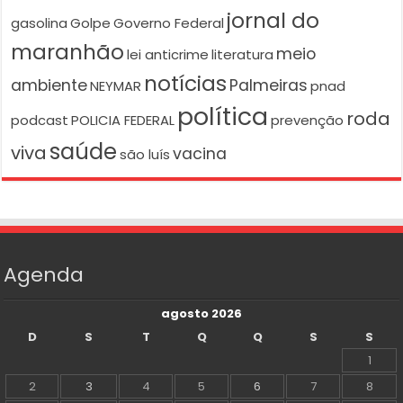
jornal do
gasolina
Golpe
Governo Federal
maranhão
meio
lei anticrime
literatura
notícias
ambiente
Palmeiras
NEYMAR
pnad
política
roda
podcast
POLICIA FEDERAL
prevenção
saúde
viva
vacina
são luís
Agenda
agosto 2026
D
S
T
Q
Q
S
S
1
2
3
4
5
6
7
8