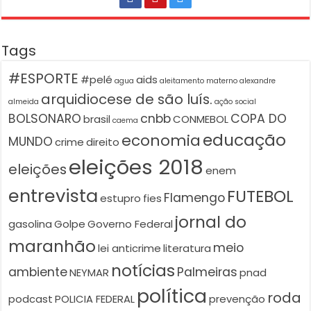
Tags
#ESPORTE
#pelé
aids
agua
aleitamento materno
alexandre
arquidiocese de são luís.
almeida
ação social
BOLSONARO
cnbb
COPA DO
brasil
CONMEBOL
caema
educação
economia
MUNDO
crime
direito
eleições 2018
eleições
enem
entrevista
FUTEBOL
Flamengo
estupro
fies
jornal do
gasolina
Golpe
Governo Federal
maranhão
meio
lei anticrime
literatura
notícias
ambiente
Palmeiras
NEYMAR
pnad
política
roda
podcast
POLICIA FEDERAL
prevenção