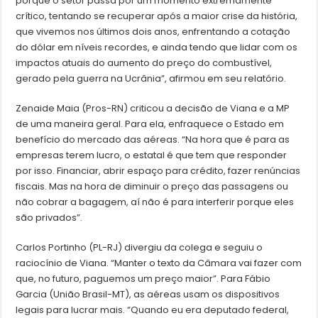
porque o setor passa por um momento extremamente
crítico, tentando se recuperar após a maior crise da história,
que vivemos nos últimos dois anos, enfrentando a cotação
do dólar em níveis recordes, e ainda tendo que lidar com os
impactos atuais do aumento do preço do combustível,
gerado pela guerra na Ucrânia”, afirmou em seu relatório.
Zenaide Maia (Pros-RN) criticou a decisão de Viana e a MP
de uma maneira geral. Para ela, enfraquece o Estado em
benefício do mercado das aéreas. “Na hora que é para as
empresas terem lucro, o estatal é que tem que responder
por isso. Financiar, abrir espaço para crédito, fazer renúncias
fiscais. Mas na hora de diminuir o preço das passagens ou
não cobrar a bagagem, aí não é para interferir porque eles
são privados”.
Carlos Portinho (PL-RJ) divergiu da colega e seguiu o
raciocínio de Viana. “Manter o texto da Câmara vai fazer com
que, no futuro, paguemos um preço maior”. Para Fábio
Garcia (União Brasil-MT), as aéreas usam os dispositivos
legais para lucrar mais. “Quando eu era deputado federal,