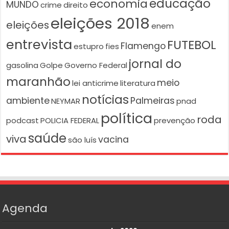
educação
economia
MUNDO
crime
direito
eleições 2018
eleições
enem
entrevista
FUTEBOL
Flamengo
estupro
fies
jornal do
gasolina
Golpe
Governo Federal
maranhão
meio
lei anticrime
literatura
notícias
ambiente
Palmeiras
NEYMAR
pnad
política
roda
podcast
POLICIA FEDERAL
prevenção
saúde
viva
vacina
são luís
Agenda