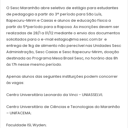
O Sesc Maranhão abre seletivo de estágio para estudantes
de pedagogia a partir do 3° período para São Luís,
Itapecuru-Mirim e Caxias e alunos de educação física a
partir do 5°período para a Raposa. As inscrições devem ser
realizadas de 28/1 a 01/12 mediante o envio dos documentos
solicitados para o e-mail estagio@ma.sesc.com.br e
entrega de 1kg de alimento não perecível nas Unidades Sesc
Administração, Sesc Caxias e Sesc Itapecuru-Mirim, doação
destinada ao Programa Mesa Brasil Sesc, no horário das 8h
às 17h nesse mesmo período.
Apenas alunos das seguintes instituições podem concorrer
às vagas:
Centro Universitário Leonardo da Vinci – UNIASSELVI;
Centro Universitário de Ciências e Tecnologias do Maranhão
– UNIFACEMA;
Faculdade ISL Wyden;