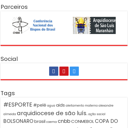
Parceiros
Social
Tags
#ESPORTE
#pelé
aids
agua
aleitamento materno
alexandre
arquidiocese de são luís.
almeida
ação social
BOLSONARO
cnbb
COPA DO
brasil
CONMEBOL
caema