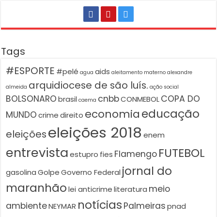
Tags
#ESPORTE
#pelé
aids
agua
aleitamento materno
alexandre
arquidiocese de são luís.
almeida
ação social
BOLSONARO
cnbb
COPA DO
brasil
CONMEBOL
caema
educação
economia
MUNDO
crime
direito
eleições 2018
eleições
enem
entrevista
FUTEBOL
Flamengo
estupro
fies
jornal do
gasolina
Golpe
Governo Federal
maranhão
meio
lei anticrime
literatura
notícias
ambiente
Palmeiras
NEYMAR
pnad