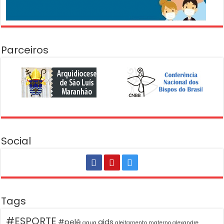
Parceiros
Social
Tags
#ESPORTE
#pelé
aids
agua
aleitamento materno
alexandre