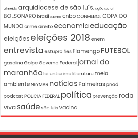
arquidiocese de são luís.
almeida
ação social
BOLSONARO
cnbb
COPA DO
brasil
CONMEBOL
caema
educação
economia
MUNDO
crime
direito
eleições 2018
eleições
enem
entrevista
FUTEBOL
Flamengo
estupro
fies
jornal do
gasolina
Golpe
Governo Federal
maranhão
meio
lei anticrime
literatura
notícias
ambiente
Palmeiras
NEYMAR
pnad
política
roda
podcast
POLICIA FEDERAL
prevenção
saúde
viva
vacina
são luís