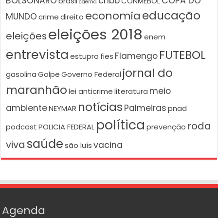
BOLSONARO
cnbb
COPA DO
brasil
CONMEBOL
caema
educação
economia
MUNDO
crime
direito
eleições 2018
eleições
enem
entrevista
FUTEBOL
Flamengo
estupro
fies
jornal do
gasolina
Golpe
Governo Federal
maranhão
meio
lei anticrime
literatura
notícias
ambiente
Palmeiras
NEYMAR
pnad
política
roda
podcast
POLICIA FEDERAL
prevenção
saúde
viva
vacina
são luís
Agenda