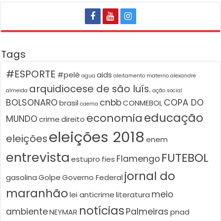
Tags
#ESPORTE
#pelé
aids
agua
aleitamento materno
alexandre
arquidiocese de são luís.
almeida
ação social
BOLSONARO
cnbb
COPA DO
brasil
CONMEBOL
caema
educação
economia
MUNDO
crime
direito
eleições 2018
eleições
enem
entrevista
FUTEBOL
Flamengo
estupro
fies
jornal do
gasolina
Golpe
Governo Federal
maranhão
meio
lei anticrime
literatura
notícias
ambiente
Palmeiras
NEYMAR
pnad