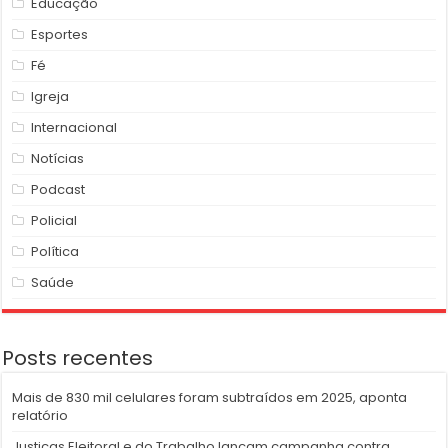
Educação
Esportes
Fé
Igreja
Internacional
Notícias
Podcast
Policial
Política
Saúde
Posts recentes
Mais de 830 mil celulares foram subtraídos em 2025, aponta
relatório
Justiças Eleitoral e do Trabalho lançam campanha contra