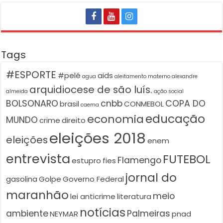
Tags
#ESPORTE
#pelé
aids
agua
aleitamento materno
alexandre
arquidiocese de são luís.
almeida
ação social
BOLSONARO
cnbb
COPA DO
brasil
CONMEBOL
caema
educação
economia
MUNDO
crime
direito
eleições 2018
eleições
enem
entrevista
FUTEBOL
Flamengo
estupro
fies
jornal do
gasolina
Golpe
Governo Federal
maranhão
meio
lei anticrime
literatura
notícias
ambiente
Palmeiras
NEYMAR
pnad