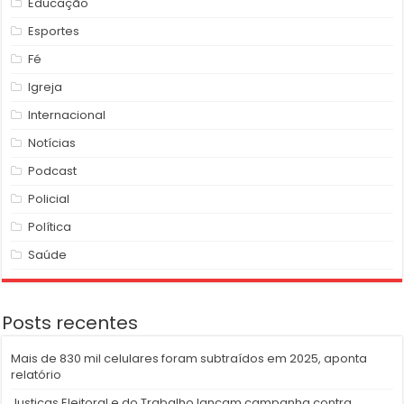
Educação
Esportes
Fé
Igreja
Internacional
Notícias
Podcast
Policial
Política
Saúde
Posts recentes
Mais de 830 mil celulares foram subtraídos em 2025, aponta
relatório
Justiças Eleitoral e do Trabalho lançam campanha contra