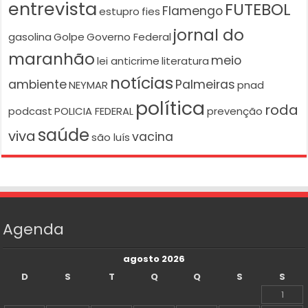
entrevista
FUTEBOL
Flamengo
estupro
fies
jornal do
gasolina
Golpe
Governo Federal
maranhão
meio
lei anticrime
literatura
notícias
ambiente
Palmeiras
NEYMAR
pnad
política
roda
podcast
POLICIA FEDERAL
prevenção
saúde
viva
vacina
são luís
Agenda
agosto 2026
D
S
T
Q
Q
S
S
1