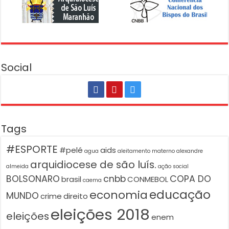
Social
Tags
#ESPORTE
#pelé
aids
agua
aleitamento materno
alexandre
arquidiocese de são luís.
almeida
ação social
BOLSONARO
cnbb
COPA DO
brasil
CONMEBOL
caema
educação
economia
MUNDO
crime
direito
eleições 2018
eleições
enem