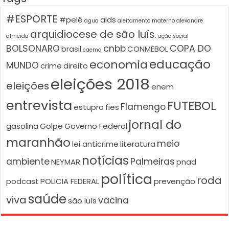
#ESPORTE
#pelé
aids
agua
aleitamento materno
alexandre
arquidiocese de são luís.
almeida
ação social
BOLSONARO
cnbb
COPA DO
brasil
CONMEBOL
caema
educação
economia
MUNDO
crime
direito
eleições 2018
eleições
enem
entrevista
FUTEBOL
Flamengo
estupro
fies
jornal do
gasolina
Golpe
Governo Federal
maranhão
meio
lei anticrime
literatura
notícias
ambiente
Palmeiras
NEYMAR
pnad
política
roda
podcast
POLICIA FEDERAL
prevenção
saúde
viva
vacina
são luís