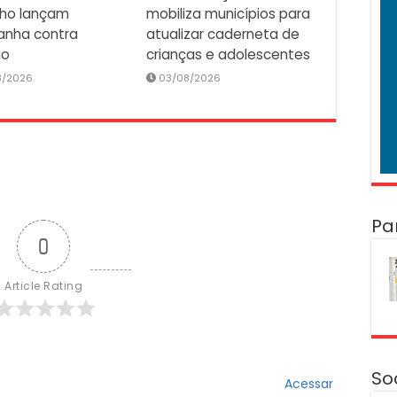
lho lançam
mobiliza municípios para
nha contra
atualizar caderneta de
io
crianças e adolescentes
8/2026
03/08/2026
Pa
0
Article Rating
So
Acessar