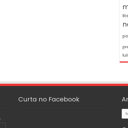
m
li
n
po
pr
luí
Curta no Facebook
A
Arq
S