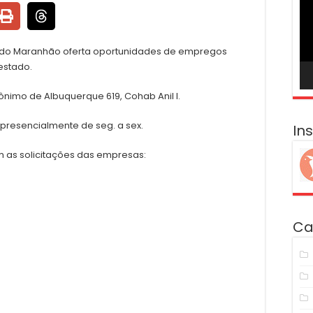
ví
 do Maranhão oferta oportunidades de empregos
estado.
rônimo de Albuquerque 619, Cohab Anil I.
F presencialmente de seg. a sex.
In
 as solicitações das empresas:
Ca