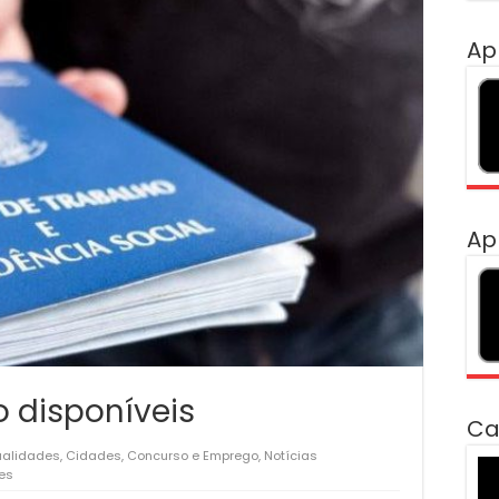
Ap
Ap
 disponíveis
Ca
ualidades
,
Cidades
,
Concurso e Emprego
,
Notícias
To
es
de