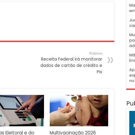
Ma
em
Ju
ca
Mu
pa
ad
Próximo
Mã
Receita Federal irá monitorar
En
dados de cartão de crédito e
Ap
Pix
es
no 
Pu
as Eleitoral e do
Multivacinação 2026