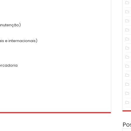
anutenção)
is e internacionais)
ercadoria
Po