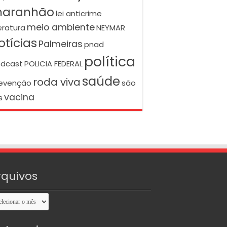
aranhão
lei anticrime
meio ambiente
teratura
NEYMAR
otícias
Palmeiras
pnad
política
dcast
POLICIA FEDERAL
saúde
roda viva
evenção
são
vacina
s
rquivos
uivos