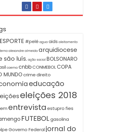
gs
ESPORTE
#pelé
aids
agua
aleitamento
arquidiocese
terno
alexandre almeida
 são luís.
BOLSONARO
ação social
cnbb
COPA
asil
CONMEBOL
caema
O MUNDO
crime
direito
educação
conomia
eleições 2018
leições
entrevista
nem
estupro
fies
FUTEBOL
lamengo
gasolina
jornal do
lpe
Governo Federal