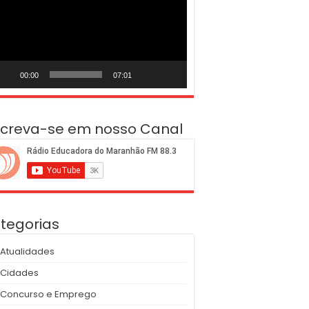
deo
00:00
07:01
screva-se em nosso Canal
tegorias
Atualidades
Cidades
Concurso e Emprego