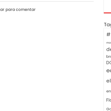
ar para comentar
Ta
#
ma
de
br
D
e
e
e
F
Go