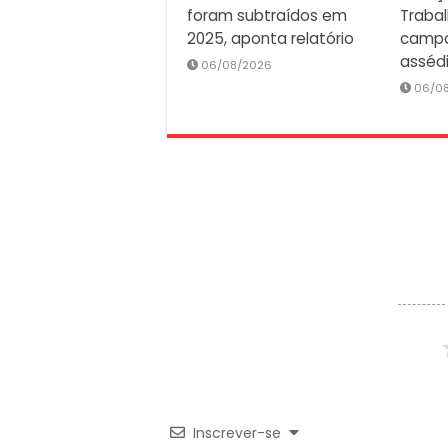
foram subtraídos em
Traba
2025, aponta relatório
campa
asséd
06/08/2026
06/0
Inscrever-se