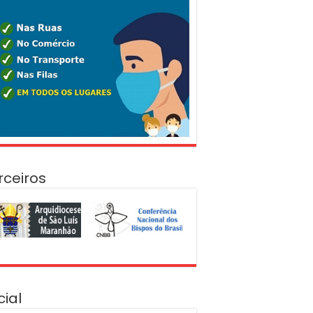
rceiros
cial