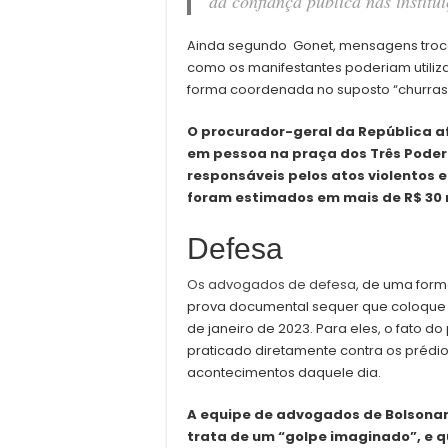
da confiança pública nas institu
Ainda segundo Gonet, mensagens trocad
como os manifestantes poderiam utili
forma coordenada no suposto “churras
O procurador-geral da República af
em pessoa na praça dos Três Pode
responsáveis pelos atos violentos 
foram estimados em mais de R$ 30 
Defesa
Os advogados de defesa
, de uma for
prova documental sequer que coloque s
de janeiro de 2023. Para eles, o fato d
praticado diretamente contra os prédi
acontecimentos daquele dia.
A equipe de advogados de Bolsonaro
trata de um “golpe imaginado”, e 