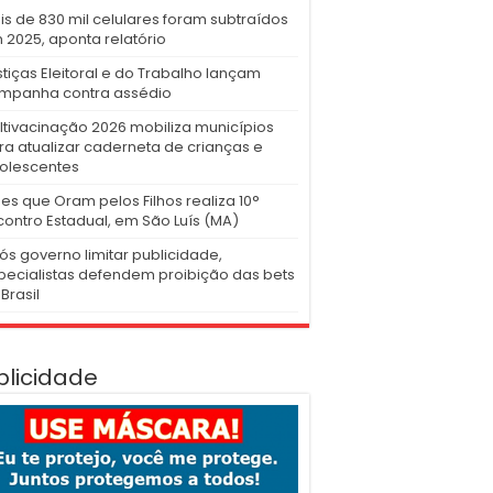
is de 830 mil celulares foram subtraídos
 2025, aponta relatório
stiças Eleitoral e do Trabalho lançam
mpanha contra assédio
ltivacinação 2026 mobiliza municípios
ra atualizar caderneta de crianças e
olescentes
es que Oram pelos Filhos realiza 10°
contro Estadual, em São Luís (MA)
ós governo limitar publicidade,
pecialistas defendem proibição das bets
Brasil
blicidade