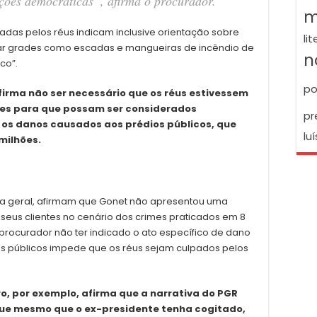
ições democráticas”, afirma o procurador.
m
as pelos réus indicam inclusive orientação sobre
li
zar grades como escadas e mangueiras de incêndio de
n
co”.
po
irma não ser necessário que os réus estivessem
res para que possam ser considerados
pr
e os danos causados aos prédios públicos, que
luí
milhões.
ma geral, afirmam que Gonet não apresentou uma
eus clientes no cenário dos crimes praticados em 8
o procurador não ter indicado o ato específico de dano
os públicos impede que os réus sejam culpados pelos
, por exemplo, afirma que a narrativa do PGR
que mesmo que o ex-presidente tenha cogitado,