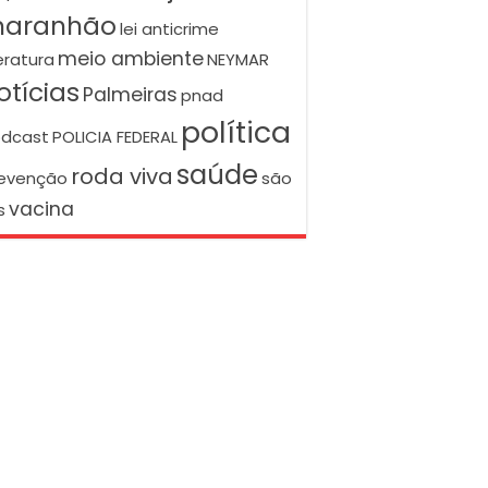
aranhão
lei anticrime
meio ambiente
teratura
NEYMAR
otícias
Palmeiras
pnad
política
dcast
POLICIA FEDERAL
saúde
roda viva
evenção
são
vacina
s