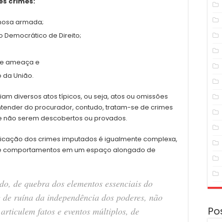
s crimes:
inosa armada;
o Democrático de Direito;
ave ameaça e
 da União.
am diversos atos típicos, ou seja, atos ou omissões
ntender do procurador, contudo, tratam-se de crimes
de não serem descobertos ou provados.
pificação dos crimes imputados é igualmente complexa,
 de comportamentos em um espaço alongado de
do, de quebra dos elementos essenciais do
 de ruína da independência dos poderes, não
Po
rticulem fatos e eventos múltiplos, de