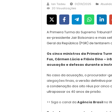
Ian Tadeu
01/09/2025
Atualid
20 Visualizações
A Primeira Turma do Supremo Tribunal Fe
ex-presidente Jair Bolsonaro e mais s
Geral da República (PGR) de tentarem 
Os cinco ministros da Primeira Turm
Fux, Cármen Lúcia e Flávio Dino – 
acusação e defesas durante a inst
No caso da acusação, o procurador-ger
alegações finais
, a versão definitiva p
a condenação dos oito réus por cinco
ultrapassar os 40 anos de prisão.
>> Siga o canal da
Agência Brasil
no W