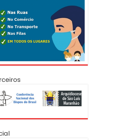
rceiros
cial