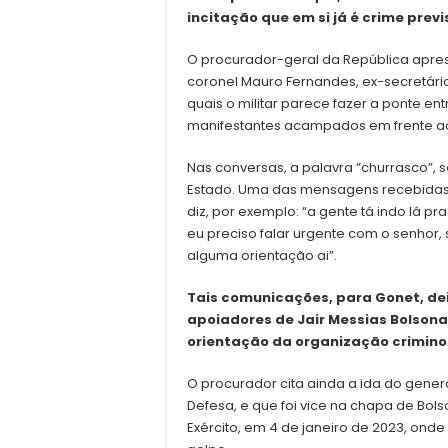
incitação que em si já é crime previ
O procurador-geral da República apre
coronel Mauro Fernandes, ex-secretário
quais o militar parece fazer a ponte ent
manifestantes acampados em frente ao 
Nas conversas, a palavra “churrasco”,
Estado. Uma das mensagens recebidas
diz, por exemplo: “a gente tá indo lá p
eu preciso falar urgente com o senhor,
alguma orientação ai”.
Tais comunicações, para Gonet, de
apoiadores de Jair Messias Bolson
orientação da organização crimino
O procurador cita ainda a ida do genera
Defesa, e que foi vice na chapa de B
Exército, em 4 de janeiro de 2023, on