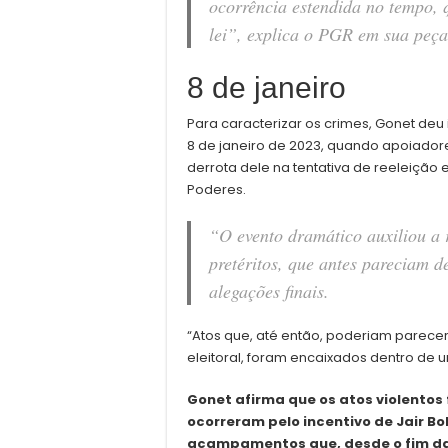
ocorrência estendida no tempo,
lei”, explica o PGR em sua peça
8 de janeiro
Para caracterizar os crimes, Gonet deu
8 de janeiro de 2023, quando apoiadore
derrota dele na tentativa de reeleiçã
Poderes.
“O evento dramático auxiliou a 
pretéritos, que antes pareciam 
alegações finais.
“Atos que, até então, poderiam parece
eleitoral, foram encaixados dentro de u
Gonet afirma que os atos violentos
ocorreram pelo incentivo de Jair B
acampamentos que, desde o fim da 