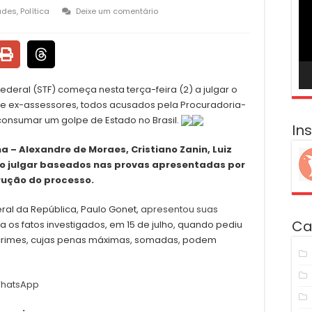
ví
ades
,
Política
Deixe um comentário
deral (STF) começa nesta terça-feira (2) a julgar o
ete ex-assessores, todos acusados pela Procuradoria-
consumar um golpe de Estado no Brasil.
In
a – Alexandre de Moraes, Cristiano Zanin, Luiz
irão julgar baseados nas provas apresentadas por
rução do processo.
al da República, Paulo Gonet,
apresentou suas
Ca
ara os fatos investigados, em 15 de julho, quando pediu
 crimes, cujas penas máximas, somadas, podem
hatsApp