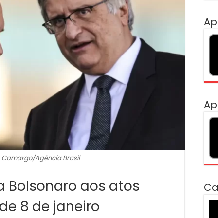
Ap
Ap
 Camargo/Agência Brasil
a Bolsonaro aos atos
Ca
de 8 de janeiro
To
de