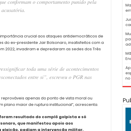
 que conformam o comportamento punido pela
Ma
 acusatória.
em
Ju
ca
Mu
 importância crucial aos ataques antidemocráticos de
pa
s do ex-presidente Jair Bolsonaro, insatisfeitos com a
ad
o em 2022, invadiram e depredaram as sedes dos Três
Mã
En
Ap
ressignificar toda uma série de acontecimentos
es
desconectados entre si”, escreveu o PGR nas
no 
r reprováveis apenas do ponto de vista moral ou
Pu
m plano maior de ruptura institucional”, acrescenta.
 foram resultado do complô golpista e só
olsonaro, que manifestou apoio aos
eleição, pediam a intervenção militar,