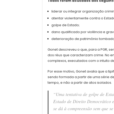
Todos foram acusados dos seguinte
liderar ou integrar organização crim
atentar violentamente contra o Estad
golpe de Estado;
dano qualificado por violência e gr
deterioração de patrimônio tombado
Gonet descreveu o que, para a PGR, seri
dos réus que caracterizam crime. No e
complexos, executados com o intuito 
Por esse motivo, Gonet avalia que a ti
sendo formada a partir de uma série
tempo, e não a partir de atos isolados.
“Uma tentativa de golpe de Esta
Estado de Direito Democrático e
se dá à compreensão sem que se a