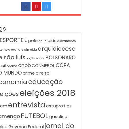
gs
ESPORTE
#pelé
aids
agua
aleitamento
arquidiocese
terno
alexandre almeida
 são luís.
BOLSONARO
ação social
cnbb
COPA
asil
CONMEBOL
caema
O MUNDO
crime
direito
educação
conomia
eleições 2018
leições
entrevista
nem
estupro
fies
FUTEBOL
lamengo
gasolina
jornal do
lpe
Governo Federal