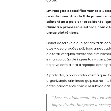
golpe.
Em relação especificamente a Bolso
acontecimentos do 8 de janeiro s
alimentada pelo ex-presidente, qu
dúvida o processo eleitoral, com a
urnas eletrônicas.
Gonet descreve o que seriam falas co
atos – declarações públicas ameaçado
eleitoral, ataques reiterados a ministr
e manipulação de inquéritos – compõe 
objetivo central era a rejeição antecipa
A partir daí, o procurador afirma que
organização criminosa golpista no intui
antecipadamente com o resultado das 
“Esse escalonamento da agressi
improvisado. Integrava a execuç