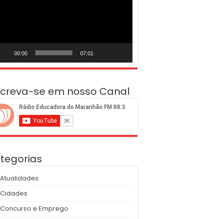
deo
00:00
07:01
screva-se em nosso Canal
tegorias
Atualidades
Cidades
Concurso e Emprego