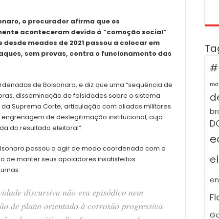
naro, o procurador afirma que os
omente aconteceram devido à “comoção social”
e desde meados de 2021 passou a colocar em
Ta
taques, sem provas, contra o funcionamento das
#
ordenadas de Bolsonaro, e diz que uma “sequência de
ma
de
ras, disseminação de falsidades sobre o sistema
os da Suprema Corte, articulação com aliados militares
br
engrenagem de deslegitimação institucional, cujo
D
da do resultado eleitoral”.
e
 Bolsonaro passou a agir de modo coordenado com a
e
to de manter seus apoiadores insatisfeitos
urnas.
e
vidade discursiva não era episódico nem
F
ão de plano orientado à corrosão progressiva
Go