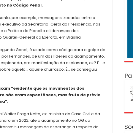
sto no Código Penal.
senta, por exemplo, mensagens trocadas entre o
 executivo da Secretaria-Geral da Presidência, nas
re o Palácio do Planalto e lideranças dos
Quartel-General do Exército, em Brasília.
 segundo Gonet, é usada como código para o golpe de
 por Fernandes, de um dos líderes do acampamento,
ra esplanada, pra manifestação da esplanada, ok? É… e
 sobre aquela… aquele churrasco. É… se conseguiu
Pa
ixam “evidente que os movimentos dos
aro não eram espontâneos, mas fruto de prévia
sa”.
l Walter Braga Netto, ex-ministro da Casa Civil e da
olsonaro em 2022, até o acampamento no QG do
So
de transmitiu mensagem de esperança a respeito do