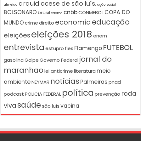
arquidiocese de são luís.
almeida
ação social
BOLSONARO
cnbb
COPA DO
brasil
CONMEBOL
caema
educação
economia
MUNDO
crime
direito
eleições 2018
eleições
enem
entrevista
FUTEBOL
Flamengo
estupro
fies
jornal do
gasolina
Golpe
Governo Federal
maranhão
meio
lei anticrime
literatura
notícias
ambiente
Palmeiras
NEYMAR
pnad
política
roda
podcast
POLICIA FEDERAL
prevenção
saúde
viva
vacina
são luís