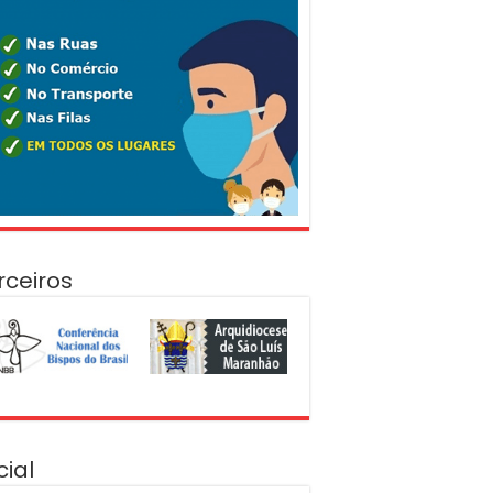
rceiros
cial