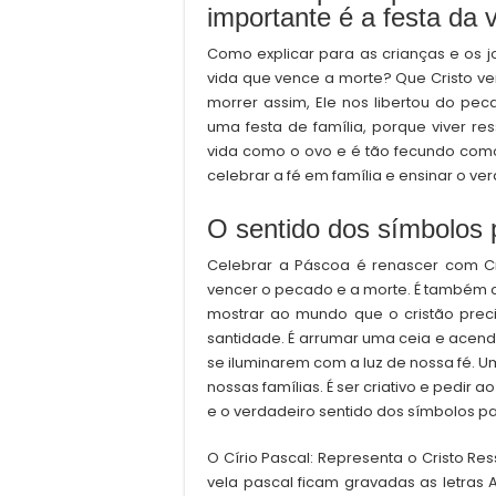
importante é a festa da 
Como explicar para as crianças e os j
vida que vence a morte? Que Cristo ve
morrer assim, Ele nos libertou do pe
uma festa de família, porque viver r
vida como o ovo e é tão fecundo como
celebrar a fé em família e ensinar o ver
O sentido dos símbolos 
Celebrar a Páscoa é renascer com Cri
vencer o pecado e a morte. É também c
mostrar ao mundo que o cristão prec
santidade. É arrumar uma ceia e acend
se iluminarem com a luz de nossa fé. 
nossas famílias. É ser criativo e pedir
e o verdadeiro sentido dos símbolos pa
O Círio Pascal: Representa o Cristo Res
vela pascal ficam gravadas as letras 