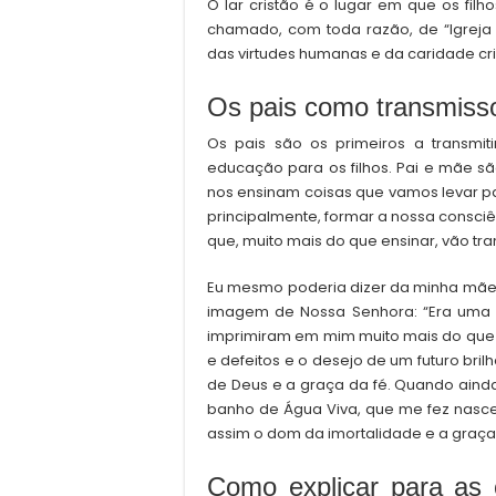
O lar cristão é o lugar em que os filh
chamado, com toda razão, de “Igreja
das virtudes humanas e da caridade cris
Os pais como transmisso
Os pais são os primeiros a transmiti
educação para os filhos. Pai e mãe sã
nos ensinam coisas que vamos levar par
principalmente, formar a nossa consciê
que, muito mais do que ensinar, vão tran
Eu mesmo poderia dizer da minha mãe e
imagem de Nossa Senhora: “Era uma sa
imprimiram em mim muito mais do que t
e defeitos e o desejo de um futuro bri
de Deus e a graça da fé. Quando ain
banho de Água Viva, que me fez nasc
assim o dom da imortalidade e a graça 
Como explicar para as 