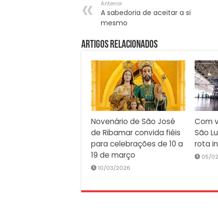
Anterior
A sabedoria de aceitar a si
mesmo
Artigos Relacionados
Novenário de São José
Com v
de Ribamar convida fiéis
São Lu
para celebrações de 10 a
rota i
19 de março
05/0
10/03/2026