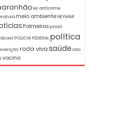
aranhão
lei anticrime
meio ambiente
teratura
NEYMAR
otícias
Palmeiras
pnad
política
dcast
POLICIA FEDERAL
saúde
roda viva
evenção
são
vacina
s