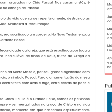
cam gravados no Círio Pascal. Nas casas cristãs, é
Ma
sa no almoço de Páscoa.
em
Ju
olo da vida que surge repentinamente, destruindo as
ca
ida. Simboliza a Ressurreição.
Mu
pa
a, era sacrificado um cordeiro. No Novo Testamento, a
ad
Cordeiro Pascal.
Mã
En
 fecundidade da Igreja, que está espalhada por toda a
ro incalculável de filhos de Deus, frutos da Graça da
Ap
es
no 
vinho da Santa Missa e, por seu grande significado com
ência, o símbolo Pascal. Para a ornamentação da mesa
centro feito com uvas e trigo, entre cestas de pães e
Pu
e Cristo. Se Ele é o Grande Peixe, somos os peixinhos
mpre viver mergulhados na graça de Cristo e na vida
 batismo, momento em que nascemos espiritualmente,