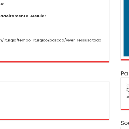
ua.
dadeiramente. Aleluia!
/liturgia/tempo-liturgico/pascoa/viver-ressuscitado-
Pa
So