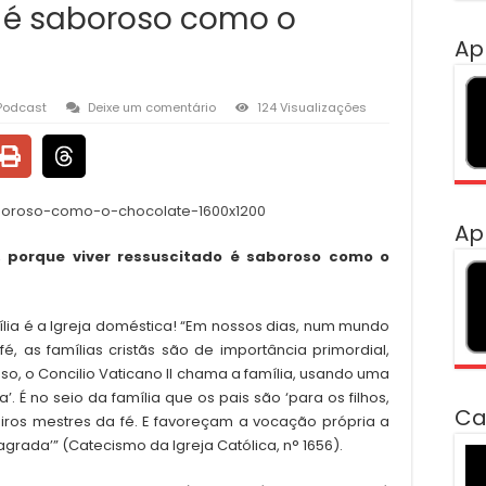
o é saboroso como o
Ap
Podcast
Deixe um comentário
124 Visualizações
Ap
, porque viver ressuscitado é saboroso como o
ília é a Igreja doméstica! “Em nossos dias, num mundo
fé, as famílias cristãs são de importância primordial,
isso, o Concilio Vaticano II chama a família, usando uma
’. É no seio da família que os pais são ‘para os filhos,
Ca
iros mestres da fé. E favoreçam a vocação própria a
rada’” (Catecismo da Igreja Católica, n° 1656).
To
de