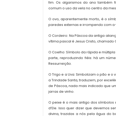
fim. Os algarismos do ano também fi
comum o uso da vela no centro da me
O ovo, aparentemente morto, é o símb
paredes externas e irrompendo com a v
O Cordeiro: Na Páscoa da antiga alianç
vítima pascal é Jesus Cristo, chamado 
O Coelho: Símbolo da rápida e múltipla
parte, reproduzindo fiéis: há um núme
Ressurreição.
O Trigo e a Uva: Simbolizam o pão e o 
a Trindade Santa, traduzem, por excel
de Páscoa, nada mais indicado que um 
jarras de vinho.
O peixe é o mais antigo dos símbolos d
d’Ele. Isso quer dizer que devemos se
divina, trazidas a nós pela água do