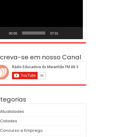
deo
00:00
07:01
screva-se em nosso Canal
tegorias
Atualidades
Cidades
Concurso e Emprego