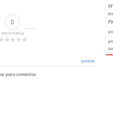
m
li
n
0
po
Article Rating
pr
luí
Acessar
ar para comentar