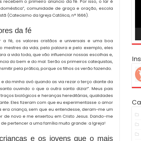
os recebem o primeiro anúncio da fé. Por isso, o lar é
ví
 doméstica”, comunidade de graça e oração, escola
tã (Catecismo da Igreja Católica, n° 1666).
res da fé
r a fé, os valores cristãos e universais e uma boa
o mestres da vida; pela palavra e pelo exemplo, eles
a a vida toda, que vão influenciar nossas escolhas e,
In
ncia do bem e do mal. Serão os primeiros catequistas,
smitir pela prática, porque os filhos os verão fazendo.
 da minha avó quando as via rezar o terço diante da
nta ouvindo o que a outra santa dizia!”. Meus pais
raços biológicos e heranças hereditárias, qualidades
Ca
lhante. Eles fizeram com que eu experimentasse o amor
da era criança, sem que eu entendesse, deram-me um
er de novo e me enxertou em Cristo Jesus. Dando-me
de pertencer a uma família muito grande: a Igreja!
crianças e os jovens que o mais