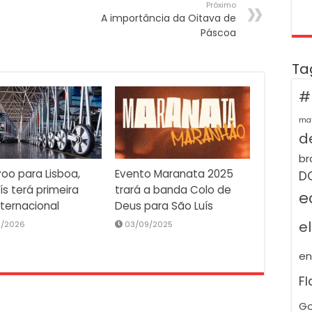
Próximo
A importância da Oitava de
Páscoa
Ta
#
ma
de
br
oo para Lisboa,
Evento Maranata 2025
D
ís terá primeira
trará a banda Colo de
e
nternacional
Deus para São Luís
e
2/2026
03/09/2025
e
F
Go