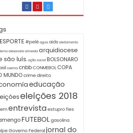
gs
ESPORTE
#pelé
aids
agua
aleitamento
arquidiocese
terno
alexandre almeida
 são luís.
BOLSONARO
ação social
cnbb
COPA
asil
CONMEBOL
caema
O MUNDO
crime
direito
educação
conomia
eleições 2018
leições
entrevista
nem
estupro
fies
FUTEBOL
lamengo
gasolina
jornal do
lpe
Governo Federal