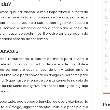
vida?
ovens que, na Páscoa, o mais importante é a festa da
rdadeiramente foi morto numa cruz e que, por aceitar
cado e nos salvou pela Sua Ressurreição? A Páscoa é
essuscitado é saboroso como o chocolate, é cheio de
 um casal de coelhinhos. É preciso ter a coragem de
dadeiro sentido de ser cristão.
pascais
sto ressuscitado, é passar da morte para a vida, é
elebrar a vida com o sabor de um ovo de chocolate e
isa ser como o coelho: fecundo em virtudes, amor e
er uma vela para convidar os amigos e parentes para
Uma fé que nasce e renasce constantemente no seio de
 ao Espírito Santo que grave em nossos corações a graça
scais:
suscitado, que deixou o túmulo, radioso e vitorioso. Na
Po
Alfa e Ômega, significando que Deus é o princípio e o