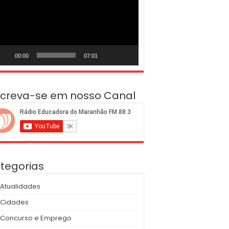
deo
00:00
07:01
screva-se em nosso Canal
tegorias
Atualidades
Cidades
Concurso e Emprego