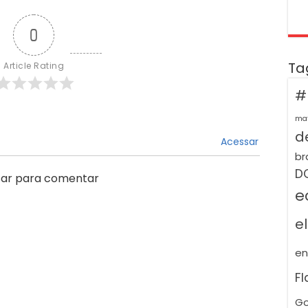
0
Ta
Article Rating
#
ma
de
Acessar
br
D
ar para comentar
e
e
e
F
Go