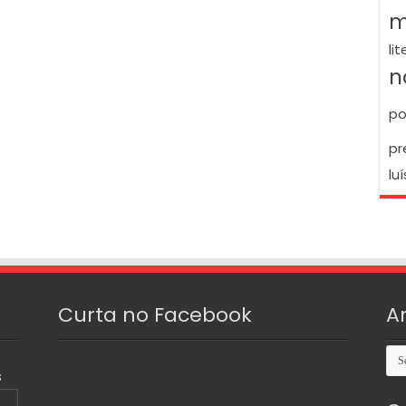
m
li
n
po
pr
luí
Curta no Facebook
A
Arq
S