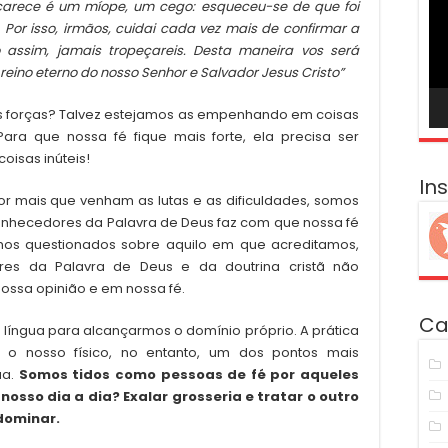
carece é um míope, um cego: esqueceu-se de que foi
ví
 Por isso, irmãos, cuidai cada vez mais de confirmar a
 assim, jamais tropeçareis. Desta maneira vos será
eino eterno do nosso Senhor e Salvador Jesus Cristo”
s forças? Talvez estejamos as empenhando em coisas
ara que nossa fé fique mais forte, ela precisa ser
isas inúteis!
In
 mais que venham as lutas e as dificuldades, somos
conhecedores da Palavra de Deus faz com que nossa fé
mos questionados sobre aquilo em que acreditamos,
res da Palavra de Deus e da doutrina cristã não
ossa opinião e em nossa fé.
Ca
língua para alcançarmos o domínio próprio. A prática
 o nosso físico, no entanto, um dos pontos mais
ua.
Somos tidos como pessoas de fé por aqueles
sso dia a dia? Exalar grosseria e tratar o outro
dominar.