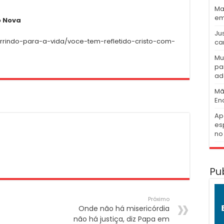
Ma
em
o Nova
Ju
orrindo-para-a-vida/voce-tem-refletido-cristo-com-
ca
Mu
pa
ad
Mã
En
Ap
es
no 
Pu
Próximo
Onde não há misericórdia
não há justiça, diz Papa em