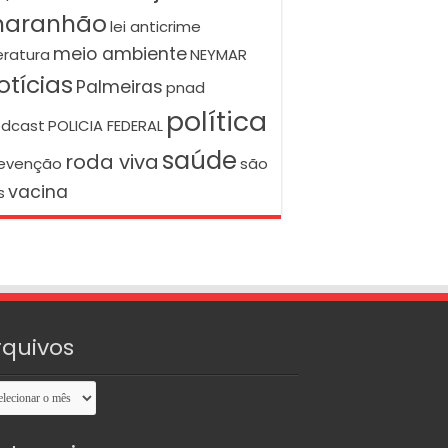
aranhão
lei anticrime
meio ambiente
teratura
NEYMAR
otícias
Palmeiras
pnad
política
dcast
POLICIA FEDERAL
saúde
roda viva
evenção
são
vacina
s
rquivos
uivos