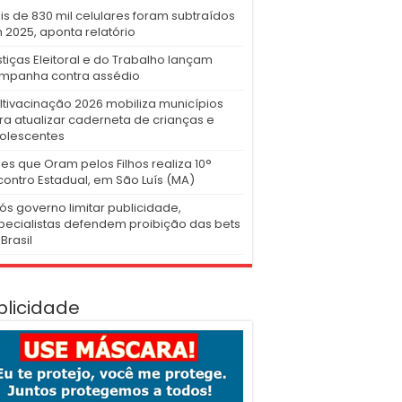
is de 830 mil celulares foram subtraídos
 2025, aponta relatório
stiças Eleitoral e do Trabalho lançam
mpanha contra assédio
ltivacinação 2026 mobiliza municípios
ra atualizar caderneta de crianças e
olescentes
es que Oram pelos Filhos realiza 10°
contro Estadual, em São Luís (MA)
ós governo limitar publicidade,
pecialistas defendem proibição das bets
Brasil
blicidade