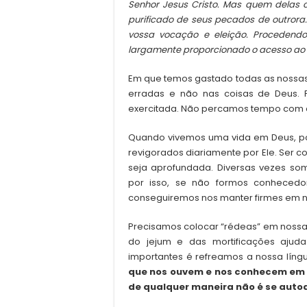
Senhor Jesus Cristo. Mas quem delas 
purificado de seus pecados de outrora.
vossa vocação e eleição. Procedendo
largamente proporcionado o acesso ao r
Em que temos gastado todas as nossa
erradas e não nas coisas de Deus. P
exercitada. Não percamos tempo com co
Quando vivemos uma vida em Deus, por
revigorados diariamente por Ele. Ser 
seja aprofundada. Diversas vezes so
por isso, se não formos conhecedo
conseguiremos nos manter firmes em n
Precisamos colocar “rédeas” em nossa 
do jejum e das mortificações ajuda
importantes é refreamos a nossa líng
que nos ouvem e nos conhecem em no
de qualquer maneira não é se auto