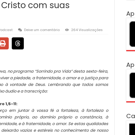
 Cristo com suas
Ap
Podcast
Deixe um comentário
264 Visualizações
Ap
a, no programa “Sorrindo pra Vida” desta sexta-feira,
viver a piedade, a fraternidade, o amor e a justiça para
mo à vontade de Deus. Lembrando que todos somos
xo áudio e a transcrição:
ro 1,5-11:
rço em juntar à vossa fé a fortaleza, à fortaleza o
Ca
mínio próprio, ao domínio próprio a constância, à
rnidade, e à fraternidade, o amor. Se estas qualidades
To
 deixarão vazios e estéreis no conhecimento de nosso
de