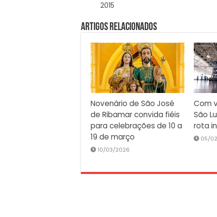
2015
Artigos Relacionados
Novenário de São José
Com v
de Ribamar convida fiéis
São Lu
para celebrações de 10 a
rota i
19 de março
05/0
10/03/2026