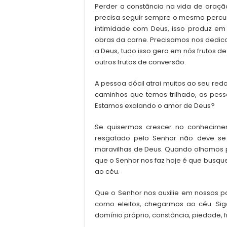
Perder a constância na vida de oraç
precisa seguir sempre o mesmo percur
intimidade com Deus, isso produz em n
obras da carne. Precisamos nos dedicar
a Deus, tudo isso gera em nós frutos d
outros frutos de conversão.
A pessoa dócil atrai muitos ao seu red
caminhos que temos trilhado, as pes
Estamos exalando o amor de Deus?
Se quisermos crescer no conheciment
resgatado pelo Senhor não deve se
maravilhas de Deus. Quando olhamos p
que o Senhor nos faz hoje é que busq
ao céu.
Que o Senhor nos auxilie em nossos pa
como eleitos, chegarmos ao céu. Sig
domínio próprio, constância, piedade,