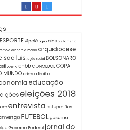
gs
ESPORTE
#pelé
aids
agua
aleitamento
arquidiocese
terno
alexandre almeida
 são luís.
BOLSONARO
ação social
cnbb
COPA
asil
CONMEBOL
caema
O MUNDO
crime
direito
educação
conomia
eleições 2018
leições
entrevista
nem
estupro
fies
FUTEBOL
lamengo
gasolina
jornal do
lpe
Governo Federal