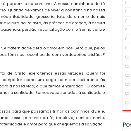
ão é perder-se no caminho. A nossa caminhada de fé
so. Quando deixamos de viver a constância na nossa
ós irritabilidade, grosseria, falta de amor e demais
 à leitura da Palavra, às práticas de oração, à escuta
e paciência, perdão, reconciliação com o Senhor, entre
or. A fraternidade gera o amor em nós. Será que, pelos
soas têm nos reconhecido com verdadeiros cristãos?
o de Cristo, exercitemos essas virtudes. Quem foi
 comportar como um cego nem ser indiferente às
ara a nossa vida, o que temos enxergado? O convite
uemos a santidade. Somos vocacionados à santidade e
ssos para que possamos trilhar os caminhos d’Ele e,
amos esse percurso da fé, fortaleza, conhecimento,
Po
 fraternidade e amor para que cheguemos à salvação.