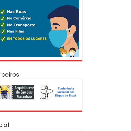
rceiros
cial