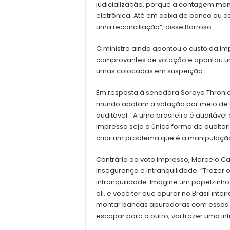
judicialização, porque a contagem man
eletrônica. Até em caixa de banco ou ca
uma reconciliação”, disse Barroso.
O ministro ainda apontou o custo da im
comprovantes de votação e apontou uma
urnas colocadas em suspeição.
Em resposta à senadora Soraya Thronic
mundo adotam a votação por meio de ur
auditável. “A urna brasileira é auditáv
impresso seja a única forma de auditori
criar um problema que é a manipulação 
Contrário ao voto impresso, Marcelo C
insegurança e intranquilidade. “Trazer 
intranquilidade. Imagine um papelzinh
ali, e você ter que apurar no Brasil inte
montar bancas apuradoras com essas ce
escapar para o outro, vai trazer uma in