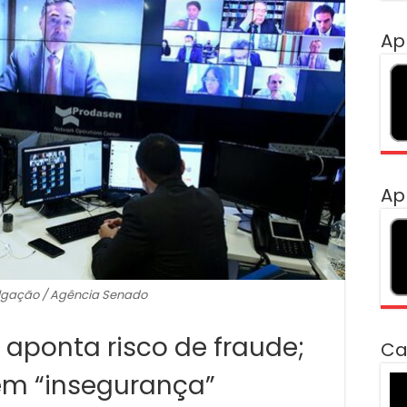
Ap
Ap
ulgação / Agência Senado
 aponta risco de fraude;
Ca
em “insegurança”
To
de