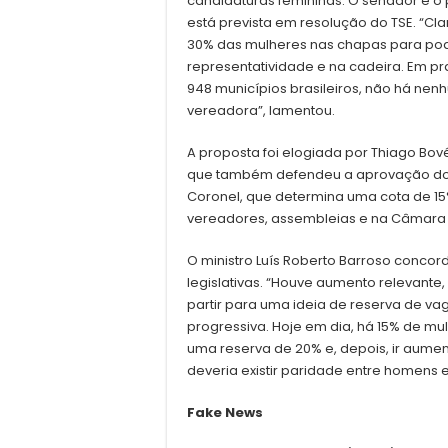
candidaturas femininas. O senador é o 
está prevista em resolução do TSE. “Cl
30% das mulheres nas chapas para pode
representatividade e na cadeira. Em p
948 municípios brasileiros, não há n
vereadora”, lamentou.
A proposta foi elogiada por Thiago Bovério
que também defendeu a aprovação do Pr
Coronel, que determina uma cota de 1
vereadores, assembleias e na Câmara
O ministro Luís Roberto Barroso conco
legislativas. “Houve aumento relevante
partir para uma ideia de reserva de v
progressiva. Hoje em dia, há 15% de 
uma reserva de 20% e, depois, ir aumen
deveria existir paridade entre homens
Fake News