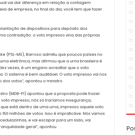
ual vai dar diferença em relação a contagem
ixa de empresa, no final do dia, você tem que fazer
plantação de dispositivos para depósito dos
 contradição: o voto impresso viria das próprias
ke (PSL-MS), Barroso admitiu que poucos países no
na eletrônica, mas afirmou que a urna brasileira é
el dez vezes, é um engano acreditar que o voto
a. O sistema é bem auditável. O voto impresso vai nos
dos votos”, apontou o ministro.
astro (MDB-PI) apontou que a proposta pode trazer
o voto impresso, nós só traríamos insegurança,
o que está dentro de uma urna, impresso aquele voto
iro 150 milhões de votos. Isso é impraticáve. Nós vamos
dulazinhas, e vai escapar para um lado, vai
tranquilidade geral”, apontou.
Po