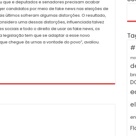
ou que e deputados e senadores precisam acabar
er candidatos por meio de fake news nas eleições de
rais últimos sofreram algumas distorções. O resultado,
considero uma dessas distorções, influenciada talvez
 sociais e todo o direito de usar as fake news, os
Ta
a legislação tem que se adaptar a esse novo
ue chegue às urnas a vontade do povo”, avaliou.
#
ma
de
br
D
e
e
e
F