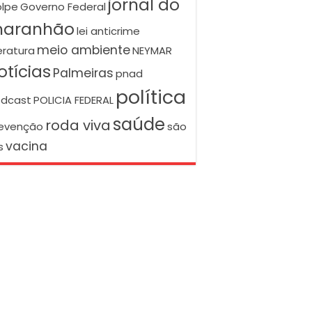
jornal do
lpe
Governo Federal
aranhão
lei anticrime
meio ambiente
teratura
NEYMAR
otícias
Palmeiras
pnad
política
dcast
POLICIA FEDERAL
saúde
roda viva
evenção
são
vacina
s