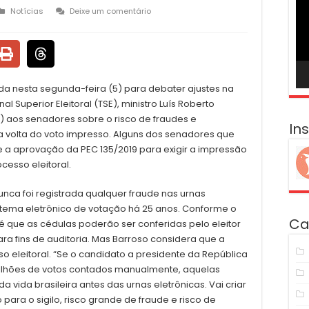
ví
Notícias
Deixe um comentário
da nesta segunda-feira (5) para debater ajustes na
nal Superior Eleitoral (TSE), ministro Luís Roberto
5) aos senadores sobre o risco de fraudes e
In
a volta do voto impresso. Alguns dos senadores que
a aprovação da PEC 135/2019 para exigir a impressão
cesso eleitoral.
nca foi registrada qualquer fraude nas urnas
stema eletrônico de votação há 25 anos. Conforme o
Ca
é que as cédulas poderão ser conferidas pelo eleitor
a fins de auditoria. Mas Barroso considera que a
 eleitoral. “Se o candidato a presidente da República
milhões de votos contados manualmente, aquelas
 vida brasileira antes das urnas eletrônicas. Vai criar
o para o sigilo, risco grande de fraude e risco de