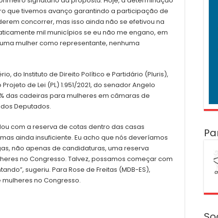
primeiro signatário da proposta. Hoje, a determinação
aro que tivemos avanço garantindo a participação de
rem concorrer, mas isso ainda não se efetivou na
raticamente mil municípios se eu não me engano, em
enhuma mulher como representante, nenhuma
, do Instituto de Direito Político e Partidário (Pluris),
ojeto de Lei (PL) 1.951/2021, do senador Angelo
5% das cadeiras para mulheres em câmaras de
 dos Deputados.
rdou com a reserva de cotas dentro das casas
Pa
, mas ainda insuficiente. Eu acho que nós deveríamos
agas, não apenas de candidaturas, uma reserva
mulheres no Congresso. Talvez, possamos começar com
tando”, sugeriu. Para Rose de Freitas (MDB-ES),
 e mulheres no Congresso.
So