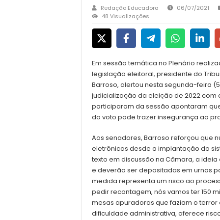
Redação Educadora
06/07/2021
48 Visualizações
Em sessão temática no Plenário realiza
legislação eleitoral, presidente do Tribu
Barroso, alertou nesta segunda-feira (
judicialização da eleição de 2022 com 
participaram da sessão apontaram que 
do voto pode trazer insegurança ao pro
Aos senadores, Barroso reforçou que nu
eletrônicas desde a implantação do si
texto em discussão na Câmara, a ideia 
e deverão ser depositadas em urnas par
medida representa um risco ao processo
pedir recontagem, nós vamos ter 150 
mesas apuradoras que faziam o terror da
dificuldade administrativa, oferece risc