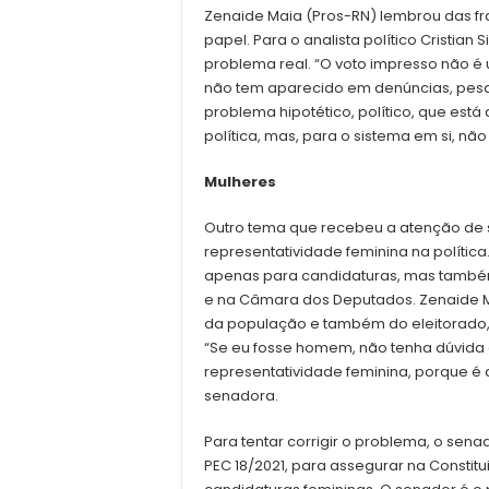
Zenaide Maia (Pros-RN) lembrou das fr
papel. Para o analista político Cristian
problema real. “O voto impresso não é
não tem aparecido em denúncias, pesq
problema hipotético, político, que est
política, mas, para o sistema em si, não é
Mulheres
Outro tema que recebeu a atenção de s
representatividade feminina na política
apenas para candidaturas, mas também
e na Câmara dos Deputados. Zenaide 
da população e também do eleitorado, m
“Se eu fosse homem, não tenha dúvida 
representatividade feminina, porque é 
senadora.
Para tentar corrigir o problema, o se
PEC 18/2021, para assegurar na Constit