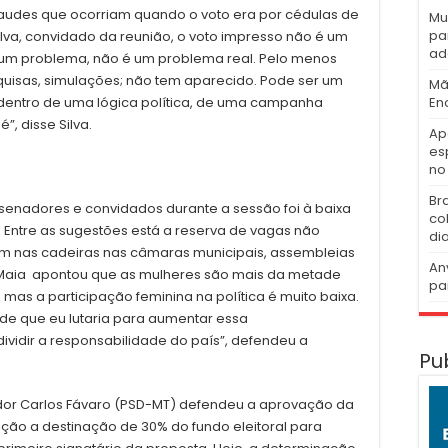
audes que ocorriam quando o voto era por cédulas de
Mu
pa
 Silva, convidado da reunião, o voto impresso não é um
ad
 um problema, não é um problema real. Pelo menos
uisas, simulações; não tem aparecido. Pode ser um
Mã
En
á dentro de uma lógica política, de uma campanha
”, disse Silva.
Ap
es
no 
Br
enadores e convidados durante a sessão foi à baixa
co
. Entre as sugestões está a reserva de vagas não
di
 nas cadeiras nas câmaras municipais, assembleias
An
Maia apontou que as mulheres são mais da metade
pa
as a participação feminina na política é muito baixa.
de que eu lutaria para aumentar essa
dividir a responsabilidade do país”, defendeu a
Pu
nador Carlos Fávaro (PSD-MT) defendeu a aprovação da
uição a destinação de 30% do fundo eleitoral para