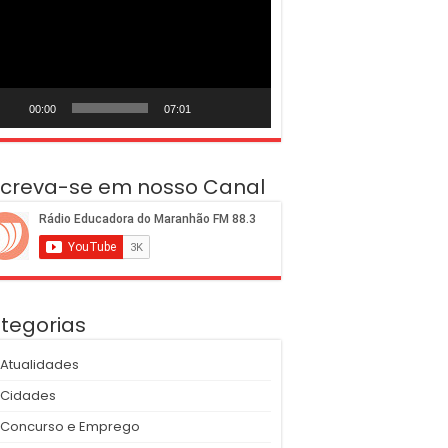
deo
00:00
07:01
screva-se em nosso Canal
tegorias
Atualidades
Cidades
Concurso e Emprego