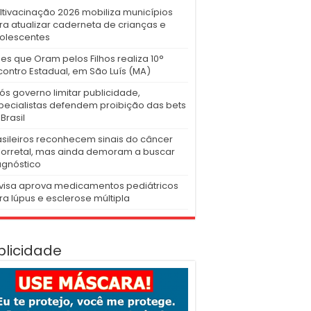
ltivacinação 2026 mobiliza municípios
ra atualizar caderneta de crianças e
olescentes
es que Oram pelos Filhos realiza 10°
contro Estadual, em São Luís (MA)
ós governo limitar publicidade,
pecialistas defendem proibição das bets
Brasil
asileiros reconhecem sinais do câncer
lorretal, mas ainda demoram a buscar
agnóstico
visa aprova medicamentos pediátricos
ra lúpus e esclerose múltipla
blicidade