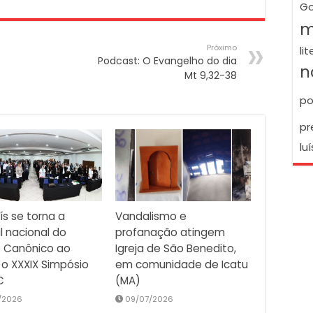
Go
m
Próximo
li
Podcast: O Evangelho do dia
n
Mt 9,32-38
po
pr
luí
ís se torna a
Vandalismo e
l nacional do
profanação atingem
o Canônico ao
Igreja de São Benedito,
 o XXXIX Simpósio
em comunidade de Icatu
C
(MA)
/2026
09/07/2026