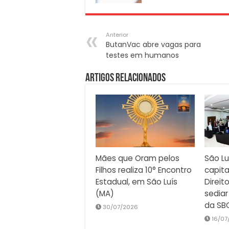
Anterior
ButanVac abre vagas para
testes em humanos
Artigos Relacionados
Mães que Oram pelos
São Lu
Filhos realiza 10° Encontro
capita
Estadual, em São Luís
Direit
(MA)
sediar
da SB
30/07/2026
16/07