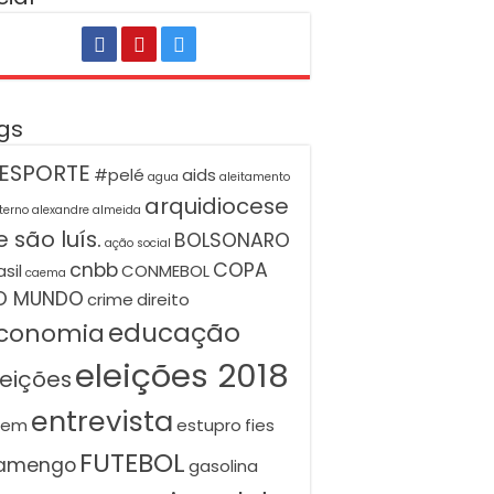
gs
ESPORTE
#pelé
aids
agua
aleitamento
arquidiocese
terno
alexandre almeida
 são luís.
BOLSONARO
ação social
cnbb
COPA
asil
CONMEBOL
caema
O MUNDO
crime
direito
educação
conomia
eleições 2018
leições
entrevista
nem
estupro
fies
FUTEBOL
lamengo
gasolina