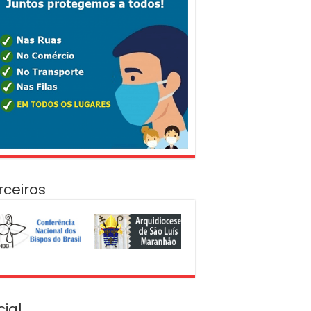
rceiros
cial