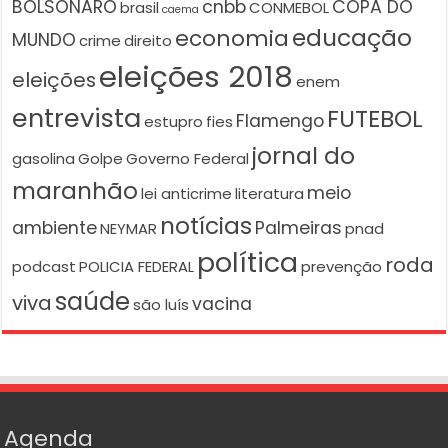
BOLSONARO
cnbb
COPA DO
brasil
CONMEBOL
caema
educação
economia
MUNDO
crime
direito
eleições 2018
eleições
enem
entrevista
FUTEBOL
Flamengo
estupro
fies
jornal do
gasolina
Golpe
Governo Federal
maranhão
meio
lei anticrime
literatura
notícias
ambiente
Palmeiras
NEYMAR
pnad
política
roda
podcast
POLICIA FEDERAL
prevenção
saúde
viva
vacina
são luís
Agenda