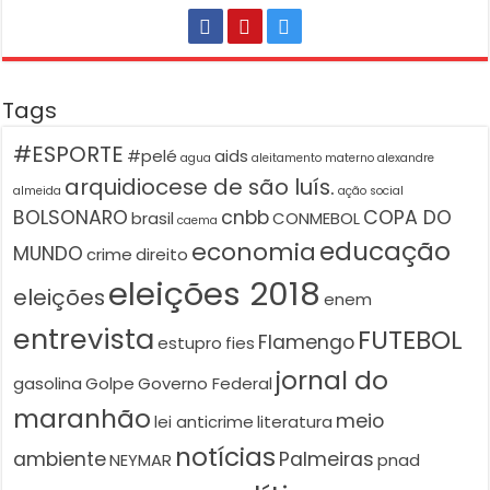
Tags
#ESPORTE
#pelé
aids
agua
aleitamento materno
alexandre
arquidiocese de são luís.
almeida
ação social
BOLSONARO
cnbb
COPA DO
brasil
CONMEBOL
caema
educação
economia
MUNDO
crime
direito
eleições 2018
eleições
enem
entrevista
FUTEBOL
Flamengo
estupro
fies
jornal do
gasolina
Golpe
Governo Federal
maranhão
meio
lei anticrime
literatura
notícias
ambiente
Palmeiras
NEYMAR
pnad