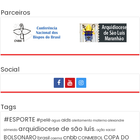
Parceiros
Social
Tags
#ESPORTE
#pelé
aids
agua
aleitamento materno
alexandre
arquidiocese de são luís.
almeida
ação social
BOLSONARO
cnbb
COPA DO
brasil
CONMEBOL
caema