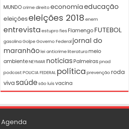
educação
economia
MUNDO
crime
direito
eleições 2018
eleições
enem
entrevista
FUTEBOL
Flamengo
estupro
fies
jornal do
gasolina
Golpe
Governo Federal
maranhão
meio
lei anticrime
literatura
notícias
ambiente
Palmeiras
NEYMAR
pnad
política
roda
podcast
POLICIA FEDERAL
prevenção
saúde
viva
vacina
são luís
Agenda