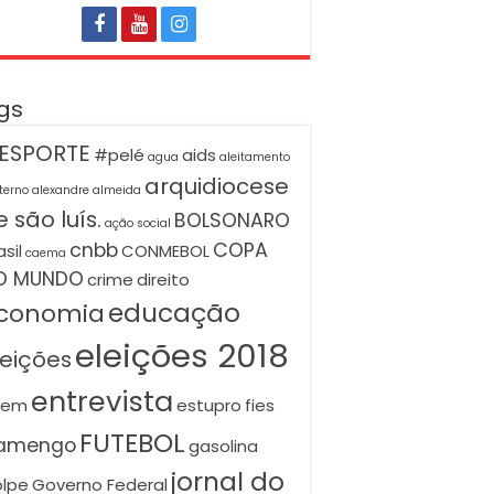
gs
ESPORTE
#pelé
aids
agua
aleitamento
arquidiocese
terno
alexandre almeida
 são luís.
BOLSONARO
ação social
cnbb
COPA
asil
CONMEBOL
caema
O MUNDO
crime
direito
educação
conomia
eleições 2018
leições
entrevista
nem
estupro
fies
FUTEBOL
lamengo
gasolina
jornal do
lpe
Governo Federal