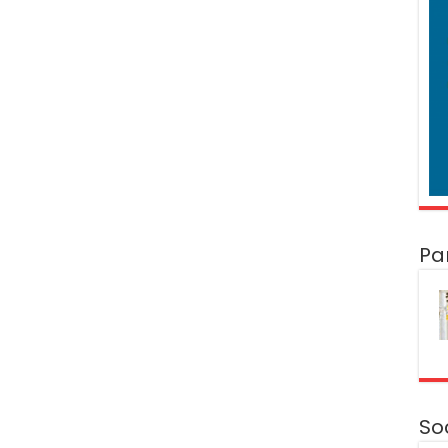
Pa
So