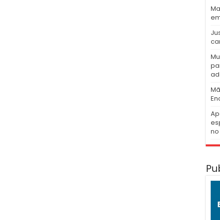
Ma
em
Ju
ca
Mu
pa
ad
Mã
En
Ap
es
no 
Pu