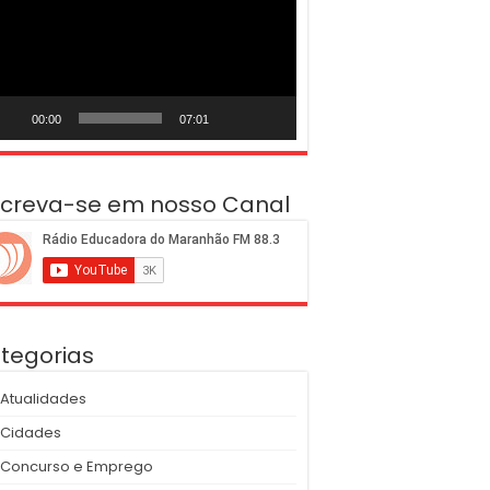
deo
00:00
07:01
screva-se em nosso Canal
tegorias
Atualidades
Cidades
Concurso e Emprego