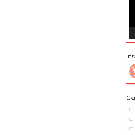
ví
In
Ca