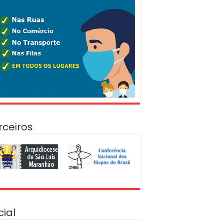
rceiros
cial