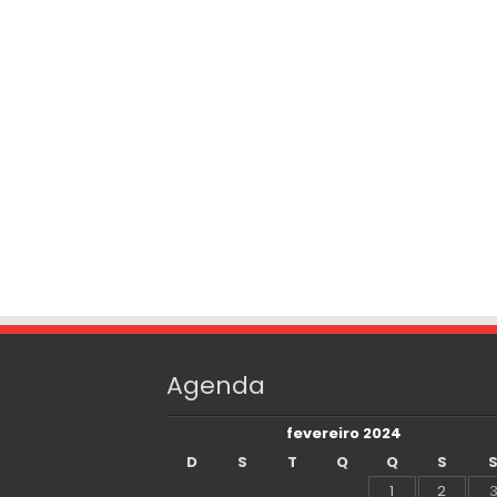
Agenda
fevereiro 2024
D
S
T
Q
Q
S
1
2