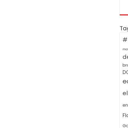
Ta
#
ma
de
br
D
e
e
e
F
Go