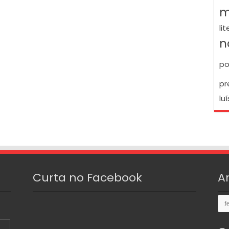
m
li
n
po
pr
luí
Curta no Facebook
A
Arq
S
3