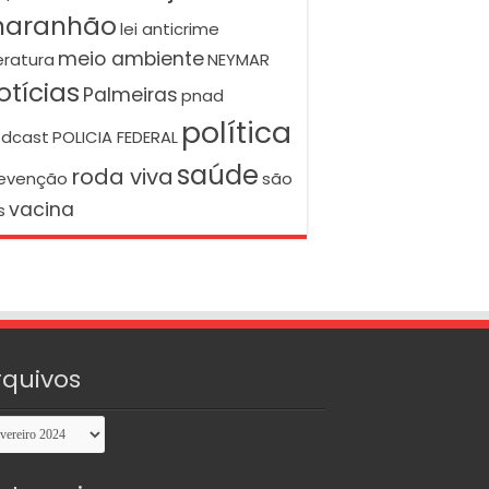
aranhão
lei anticrime
meio ambiente
teratura
NEYMAR
otícias
Palmeiras
pnad
política
dcast
POLICIA FEDERAL
saúde
roda viva
evenção
são
vacina
s
rquivos
uivos