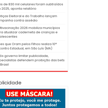
is de 830 mil celulares foram subtraídos
 2025, aponta relatório
stiças Eleitoral e do Trabalho lançam
mpanha contra assédio
ltivacinação 2026 mobiliza municípios
ra atualizar caderneta de crianças e
olescentes
es que Oram pelos Filhos realiza 10°
contro Estadual, em São Luís (MA)
ós governo limitar publicidade,
pecialistas defendem proibição das bets
Brasil
blicidade