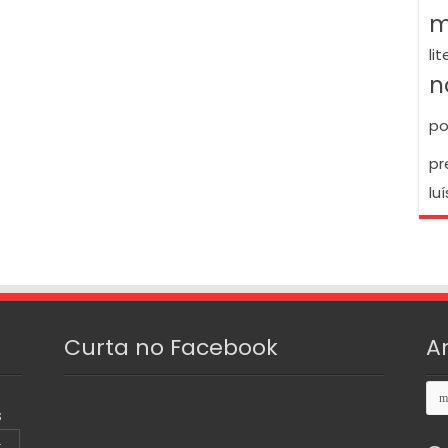
m
li
n
po
pr
luí
Curta no Facebook
A
Arq
S
4