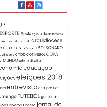
gs
ESPORTE
#pelé
aids
agua
aleitamento
arquidiocese
terno
alexandre almeida
 são luís.
BOLSONARO
ação social
cnbb
COPA
asil
CONMEBOL
caema
O MUNDO
crime
direito
educação
conomia
eleições 2018
leições
entrevista
nem
estupro
fies
FUTEBOL
lamengo
gasolina
jornal do
lpe
Governo Federal