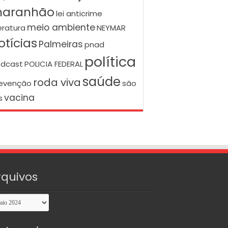
aranhão
lei anticrime
meio ambiente
teratura
NEYMAR
otícias
Palmeiras
pnad
política
dcast
POLICIA FEDERAL
saúde
roda viva
evenção
são
vacina
s
rquivos
uivos