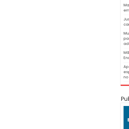
Ma
em
Ju
ca
Mu
pa
ad
Mã
En
Ap
es
no 
Pu