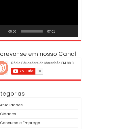
deo
00:00
07:01
screva-se em nosso Canal
tegorias
Atualidades
Cidades
Concurso e Emprego