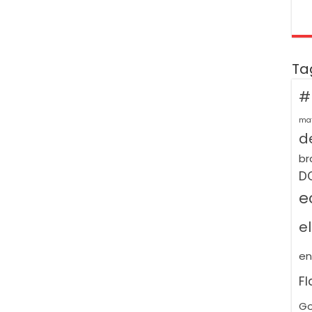
Ta
#
ma
de
br
D
e
e
e
F
Go