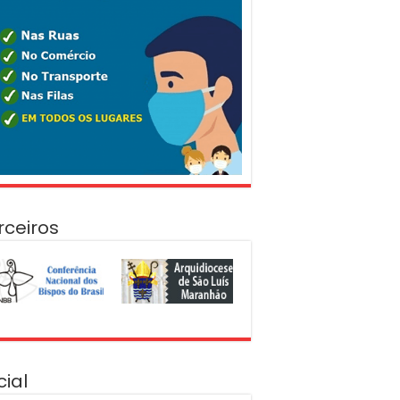
rceiros
cial