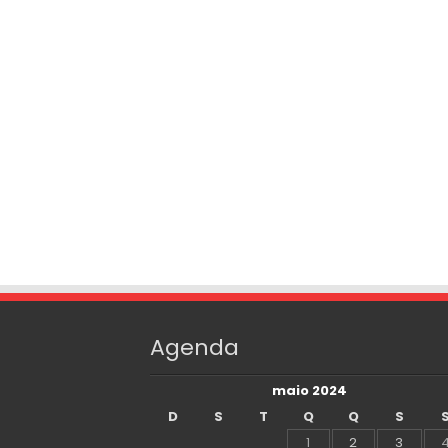
Agenda
maio 2024
D
S
T
Q
Q
S
1
2
3