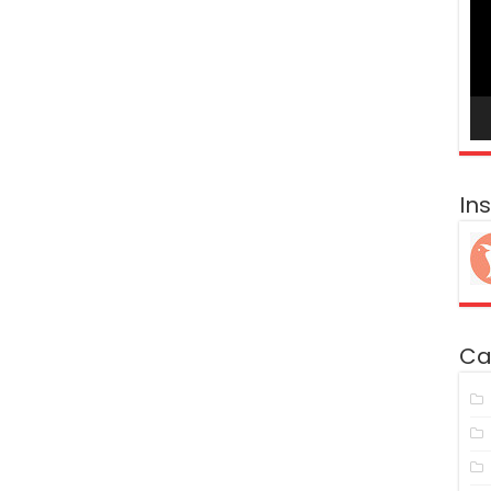
ví
In
Ca