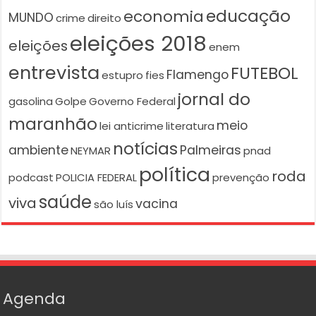
educação
economia
MUNDO
crime
direito
eleições 2018
eleições
enem
entrevista
FUTEBOL
Flamengo
estupro
fies
jornal do
gasolina
Golpe
Governo Federal
maranhão
meio
lei anticrime
literatura
notícias
ambiente
Palmeiras
NEYMAR
pnad
política
roda
podcast
POLICIA FEDERAL
prevenção
saúde
viva
vacina
são luís
Agenda