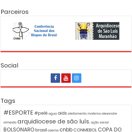
Parceiros
Social
Tags
#ESPORTE
#pelé
aids
agua
aleitamento materno
alexandre
arquidiocese de são luís.
almeida
ação social
BOLSONARO
cnbb
COPA DO
brasil
CONMEBOL
caema