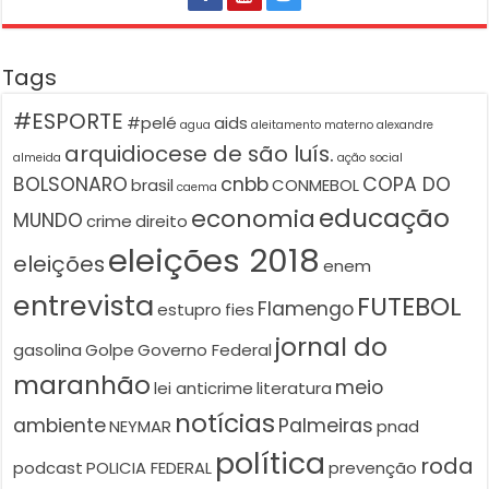
Tags
#ESPORTE
#pelé
aids
agua
aleitamento materno
alexandre
arquidiocese de são luís.
almeida
ação social
BOLSONARO
cnbb
COPA DO
brasil
CONMEBOL
caema
educação
economia
MUNDO
crime
direito
eleições 2018
eleições
enem
entrevista
FUTEBOL
Flamengo
estupro
fies
jornal do
gasolina
Golpe
Governo Federal
maranhão
meio
lei anticrime
literatura
notícias
ambiente
Palmeiras
NEYMAR
pnad
política
roda
podcast
POLICIA FEDERAL
prevenção