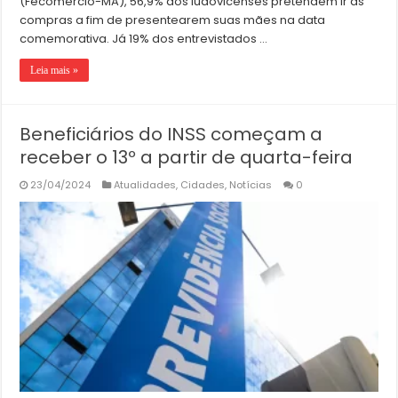
(Fecomércio-MA), 56,9% dos ludovicenses pretendem ir às
compras a fim de presentearem suas mães na data
comemorativa. Já 19% dos entrevistados …
Leia mais »
Beneficiários do INSS começam a
receber o 13º a partir de quarta-feira
23/04/2024
Atualidades
,
Cidades
,
Notícias
0