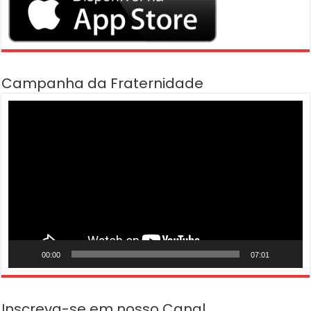
Campanha da Fraternidade
Tocador
de
vídeo
00:00
07:01
Inscreva-se em nosso Canal