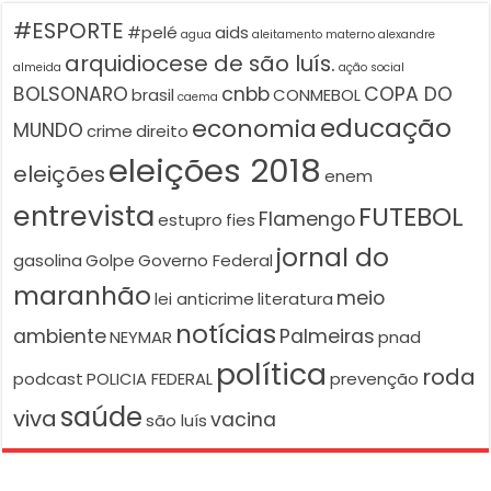
#ESPORTE
#pelé
aids
agua
aleitamento materno
alexandre
arquidiocese de são luís.
almeida
ação social
BOLSONARO
cnbb
COPA DO
brasil
CONMEBOL
caema
educação
economia
MUNDO
crime
direito
eleições 2018
eleições
enem
entrevista
FUTEBOL
Flamengo
estupro
fies
jornal do
gasolina
Golpe
Governo Federal
maranhão
meio
lei anticrime
literatura
notícias
ambiente
Palmeiras
NEYMAR
pnad
política
roda
podcast
POLICIA FEDERAL
prevenção
saúde
viva
vacina
são luís