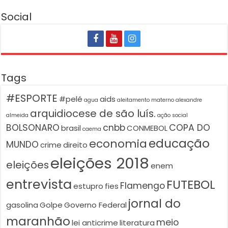
Social
Tags
#ESPORTE
#pelé
aids
agua
aleitamento materno
alexandre
arquidiocese de são luís.
almeida
ação social
BOLSONARO
cnbb
COPA DO
brasil
CONMEBOL
caema
educação
economia
MUNDO
crime
direito
eleições 2018
eleições
enem
entrevista
FUTEBOL
Flamengo
estupro
fies
jornal do
gasolina
Golpe
Governo Federal
maranhão
meio
lei anticrime
literatura