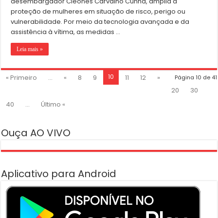
desembargador Cleones Carvalho Cunha, amplia a
proteção de mulheres em situação de risco, perigo ou
vulnerabilidade. Por meio da tecnologia avançada e da
assistência à vítima, as medidas …
Leia mais »
10
« Primeiro
...
«
8
9
11
12
»
Página 10 de 41
20
30
40
...
Último «
Ouça AO VIVO
Aplicativo para Android