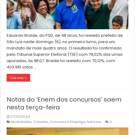
Eduardo Braide, do PSD, de 48 anos, foi reeleito prefeito de
São Luís neste domingo (6), no primeiro turno, para um
mandato de mais quatro anos. O resultado foi confirmado
pelo Tribunal Superior Eleitoral (TSE) com 79,02% das urnas
apuradas, às 18h27. Braide foi reeleito com 70,12%, com
403.981 votos …
Leia mais »
Notas do ‘Enem dos concursos’ saem
nesta terça-feira
07/10/2024
Atualidades
,
Cidades
,
Concurso e Emprego
,
Notícias
0