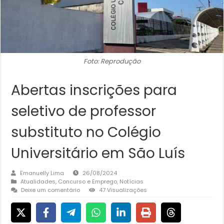
Foto: Reprodução
Abertas inscrições para
seletivo de professor
substituto no Colégio
Universitário em São Luís
Emanuelly Lima
26/08/2024
Atualidades
,
Concurso e Emprego
,
Notícias
Deixe um comentário
47 Visualizações