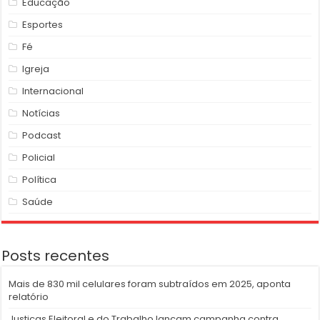
Educação
Esportes
Fé
Igreja
Internacional
Notícias
Podcast
Policial
Política
Saúde
Posts recentes
Mais de 830 mil celulares foram subtraídos em 2025, aponta
relatório
Justiças Eleitoral e do Trabalho lançam campanha contra