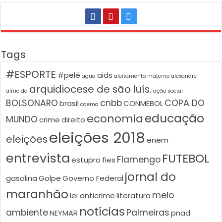
Tags
#ESPORTE
#pelé
aids
agua
aleitamento materno
alexandre
arquidiocese de são luís.
almeida
ação social
BOLSONARO
cnbb
COPA DO
brasil
CONMEBOL
caema
educação
economia
MUNDO
crime
direito
eleições 2018
eleições
enem
entrevista
FUTEBOL
Flamengo
estupro
fies
jornal do
gasolina
Golpe
Governo Federal
maranhão
meio
lei anticrime
literatura
notícias
ambiente
Palmeiras
NEYMAR
pnad