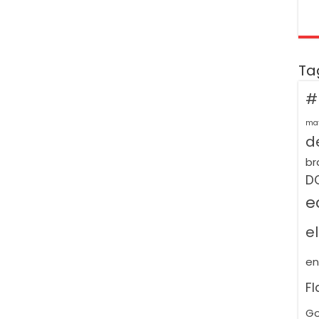
Ta
#
ma
de
br
D
e
e
e
F
Go