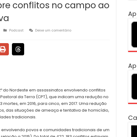
re conflitos no campo ao
Ap
va
Podcast
Deixe um comentário
Ap
2º do Nordeste em assassinatos envolvendo conflitos
 Pastoral da Terra (CPT), que indicam uma redução no
3 mortes, em 2016, para cinco, em 2017. Uma redução
tos, das situações de ameaça e tentativa de homicídio,
Ca
ades tradicionais.
To
tos envolvendo povos e comunidades tradicionais de um
de
elação a 2015). Do total de 422, 183 conflitos estavam