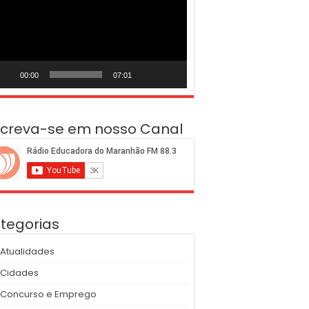
deo
00:00
07:01
screva-se em nosso Canal
tegorias
Atualidades
Cidades
Concurso e Emprego