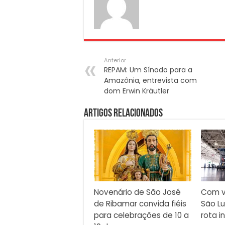
Anterior
REPAM: Um Sínodo para a
Amazônia, entrevista com
dom Erwin Kräutler
Artigos Relacionados
Novenário de São José
Com v
de Ribamar convida fiéis
São Lu
para celebrações de 10 a
rota i