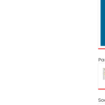
Pa
So