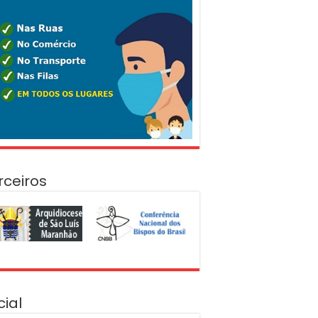
rceiros
cial