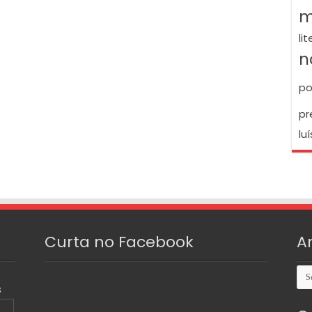
m
li
n
po
pr
luí
Curta no Facebook
A
Arq
S