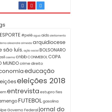
gs
ESPORTE
#pelé
aids
agua
aleitamento
arquidiocese
terno
alexandre almeida
 são luís.
BOLSONARO
ação social
cnbb
COPA
asil
CONMEBOL
caema
O MUNDO
crime
direito
educação
conomia
eleições 2018
leições
entrevista
nem
estupro
fies
FUTEBOL
lamengo
gasolina
jornal do
lpe
Governo Federal