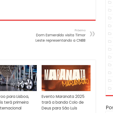
aumentar
ou
diminuir
o
volume.
Próximo
Dom Esmeraldo visita Timor
Leste representando a CNBB
oo para Lisboa,
Evento Maranata 2025
ís terá primeira
trará a banda Colo de
Po
nternacional
Deus para São Luís