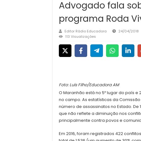
Advogado fala sob
programa Roda Vi
Editor Rádio Educadora
24/04/2018
113 Visualizações
Foto: Luís Filho/Educadora AM
O Maranhão está no 5º lugar do país e 
no campo. As estatísticas da Comissão
número de assassinatos no Estado. De 1
que não reflete a diminuição nos confli
principalmente contra povos e comunid
Em 2016, foram registrados 422 confli
total de 1.536 (um aumento de 30% com r