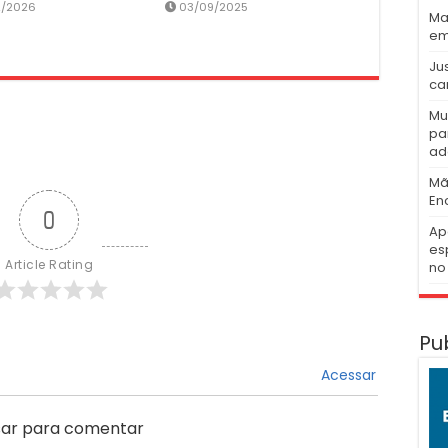
2/2026
03/09/2025
Ma
em
Ju
ca
Mu
pa
ad
Mã
En
0
Ap
es
Article Rating
no 
Pu
Acessar
ar para comentar