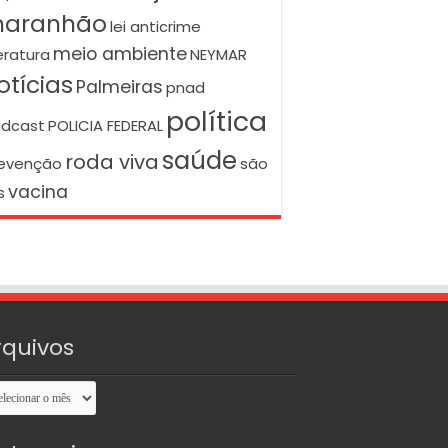
aranhão
lei anticrime
meio ambiente
teratura
NEYMAR
otícias
Palmeiras
pnad
política
dcast
POLICIA FEDERAL
saúde
roda viva
evenção
são
vacina
s
rquivos
uivos