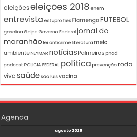
eleições 2018
eleições
enem
entrevista
FUTEBOL
Flamengo
estupro
fies
jornal do
gasolina
Golpe
Governo Federal
maranhão
meio
lei anticrime
literatura
notícias
ambiente
Palmeiras
NEYMAR
pnad
política
roda
podcast
POLICIA FEDERAL
prevenção
saúde
viva
vacina
são luís
Agenda
agosto 2026