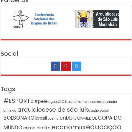
Parceiros
Social
Tags
#ESPORTE
#pelé
aids
agua
aleitamento materno
alexandre
arquidiocese de são luís.
almeida
ação social
BOLSONARO
cnbb
COPA DO
brasil
CONMEBOL
caema
educação
economia
MUNDO
crime
direito