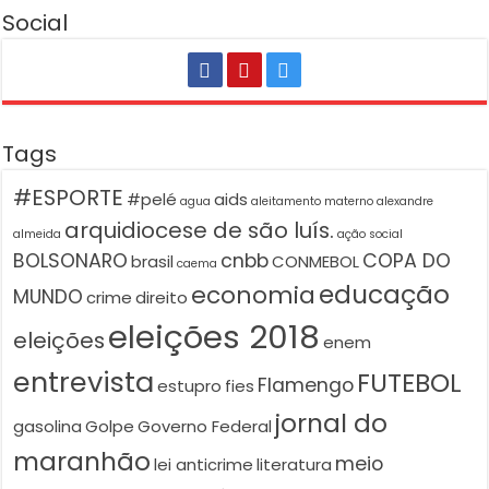
Social
Tags
#ESPORTE
#pelé
aids
agua
aleitamento materno
alexandre
arquidiocese de são luís.
almeida
ação social
BOLSONARO
cnbb
COPA DO
brasil
CONMEBOL
caema
educação
economia
MUNDO
crime
direito
eleições 2018
eleições
enem
entrevista
FUTEBOL
Flamengo
estupro
fies
jornal do
gasolina
Golpe
Governo Federal
maranhão
meio
lei anticrime
literatura