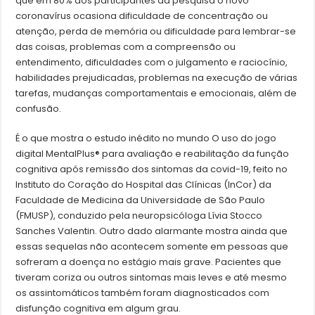
que em 80% dos participantes da pesquisa o novo
coronavírus ocasiona dificuldade de concentração ou
atenção, perda de memória ou dificuldade para lembrar-se
das coisas, problemas com a compreensão ou
entendimento, dificuldades com o julgamento e raciocínio,
habilidades prejudicadas, problemas na execução de várias
tarefas, mudanças comportamentais e emocionais, além de
confusão.
É o que mostra o estudo inédito no mundo O uso do jogo
digital MentalPlus® para avaliação e reabilitação da função
cognitiva após remissão dos sintomas da covid-19, feito no
Instituto do Coração do Hospital das Clínicas (InCor) da
Faculdade de Medicina da Universidade de São Paulo
(FMUSP), conduzido pela neuropsicóloga Lívia Stocco
Sanches Valentin. Outro dado alarmante mostra ainda que
essas sequelas não acontecem somente em pessoas que
sofreram a doença no estágio mais grave. Pacientes que
tiveram coriza ou outros sintomas mais leves e até mesmo
os assintomáticos também foram diagnosticados com
disfunção cognitiva em algum grau.