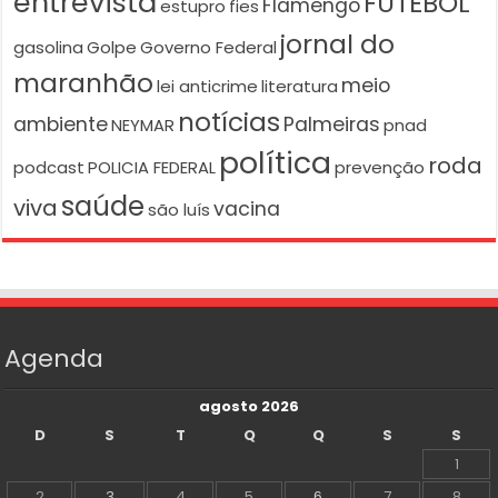
entrevista
FUTEBOL
Flamengo
estupro
fies
jornal do
gasolina
Golpe
Governo Federal
maranhão
meio
lei anticrime
literatura
notícias
ambiente
Palmeiras
NEYMAR
pnad
política
roda
podcast
POLICIA FEDERAL
prevenção
saúde
viva
vacina
são luís
Agenda
agosto 2026
D
S
T
Q
Q
S
S
1
2
3
4
5
6
7
8