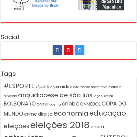
Social
Tags
#ESPORTE
#pelé
aids
agua
aleitamento materno
alexandre
arquidiocese de são luís.
almeida
ação social
BOLSONARO
cnbb
COPA DO
brasil
CONMEBOL
caema
educação
economia
MUNDO
crime
direito
eleições 2018
eleições
enem