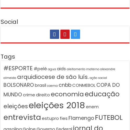
Social
Tags
#ESPORTE
#pelé
aids
agua
aleitamento materno
alexandre
arquidiocese de são luís.
almeida
ação social
BOLSONARO
cnbb
COPA DO
brasil
CONMEBOL
caema
educação
economia
MUNDO
crime
direito
eleições 2018
eleições
enem
entrevista
FUTEBOL
Flamengo
estupro
fies
jornal do
gasolina
Golpe
Governo Federal