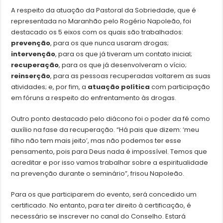
A respeito da atuação da Pastoral da Sobriedade, que é
representada no Maranhão pelo Rogério Napoleão, foi
destacado os 5 eixos com os quais são trabalhados:
prevenção
, para os que nunca usaram drogas;
intervenção
, para os que já tiveram um contato inicial;
recuperação
, para os que já desenvolveram o vício;
reinserção
, para as pessoas recuperadas voltarem as suas
atividades; e, por fim, a
atuação política
com participação
em fóruns a respeito do enfrentamento às drogas.
Outro ponto destacado pelo diácono foi o poder da fé como
auxílio na fase da recuperação. “Há pais que dizem: ‘meu
filho não tem mais jeito’, mas não podemos ter esse
pensamento, pois para Deus nada é impossível. Temos que
acreditar e por isso vamos trabalhar sobre a espiritualidade
na prevenção durante o seminário”, frisou Napoleão.
Para os que participarem do evento, será concedido um
certificado. No entanto, para ter direito à certificação, é
necessário se inscrever no canal do Conselho. Estará