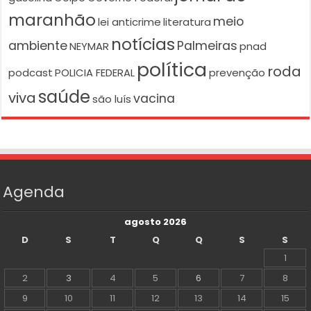
maranhão
meio
lei anticrime
literatura
notícias
ambiente
Palmeiras
NEYMAR
pnad
política
roda
podcast
POLICIA FEDERAL
prevenção
saúde
viva
vacina
são luís
Agenda
agosto 2026
D
S
T
Q
Q
S
S
1
2
3
4
5
6
7
8
9
10
11
12
13
14
15