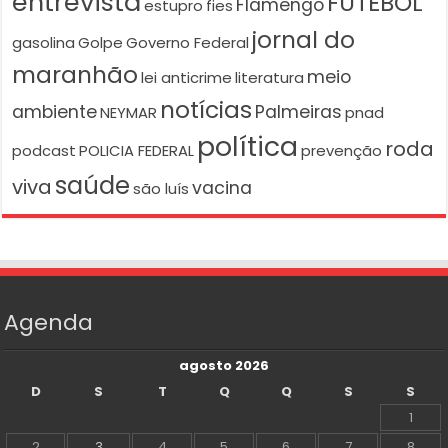
entrevista
FUTEBOL
Flamengo
estupro
fies
jornal do
gasolina
Golpe
Governo Federal
maranhão
meio
lei anticrime
literatura
notícias
ambiente
Palmeiras
NEYMAR
pnad
política
roda
podcast
POLICIA FEDERAL
prevenção
saúde
viva
vacina
são luís
Agenda
agosto 2026
D
S
T
Q
Q
S
S
1
2
3
4
5
6
7
8