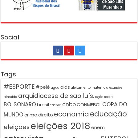
Social
Tags
#ESPORTE
#pelé
aids
agua
aleitamento materno
alexandre
arquidiocese de são luís.
almeida
ação social
BOLSONARO
cnbb
COPA DO
brasil
CONMEBOL
caema
educação
economia
MUNDO
crime
direito
eleições 2018
eleições
enem