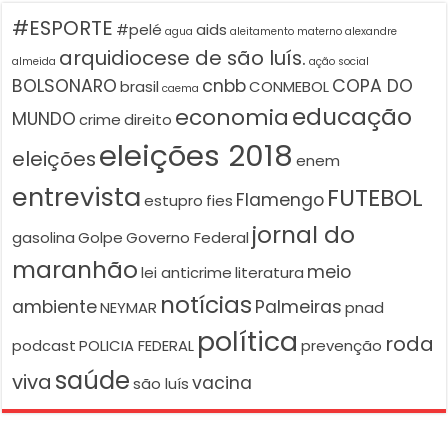
#ESPORTE
#pelé
aids
agua
aleitamento materno
alexandre
arquidiocese de são luís.
almeida
ação social
BOLSONARO
cnbb
COPA DO
brasil
CONMEBOL
caema
educação
economia
MUNDO
crime
direito
eleições 2018
eleições
enem
entrevista
FUTEBOL
Flamengo
estupro
fies
jornal do
gasolina
Golpe
Governo Federal
maranhão
meio
lei anticrime
literatura
notícias
ambiente
Palmeiras
NEYMAR
pnad
política
roda
podcast
POLICIA FEDERAL
prevenção
saúde
viva
vacina
são luís