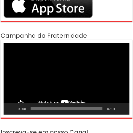
Campanha da Fraternidade
Tocador
de
vídeo
00:00
07:01
Inscreva-se em nosso Canal