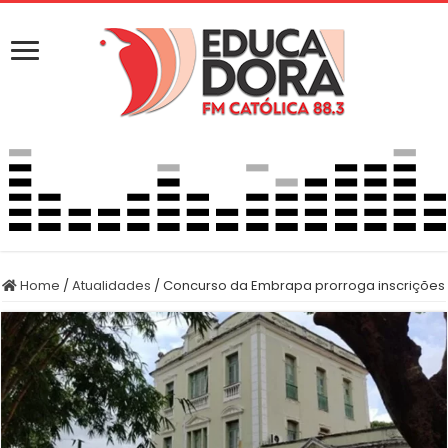
Home
/
Atualidades
/
Concurso da Embrapa prorroga inscrições