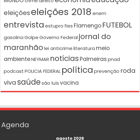
MUNDO
crime
direito
eleições 2018
eleições
enem
entrevista
FUTEBOL
Flamengo
estupro
fies
jornal do
gasolina
Golpe
Governo Federal
maranhão
meio
lei anticrime
literatura
notícias
ambiente
Palmeiras
NEYMAR
pnad
política
roda
podcast
POLICIA FEDERAL
prevenção
saúde
viva
vacina
são luís
Agenda
agosto 2026