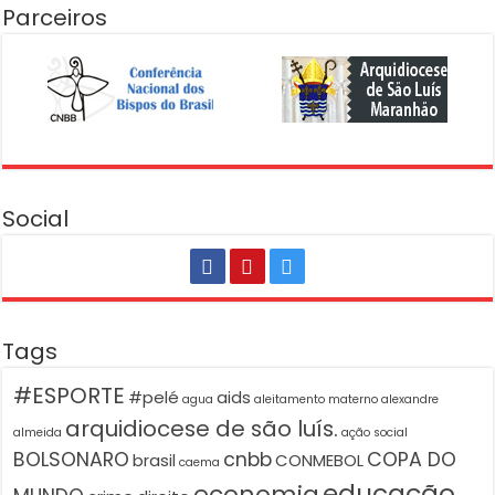
Parceiros
Social
Tags
#ESPORTE
#pelé
aids
agua
aleitamento materno
alexandre
arquidiocese de são luís.
almeida
ação social
BOLSONARO
cnbb
COPA DO
brasil
CONMEBOL
caema
educação
economia