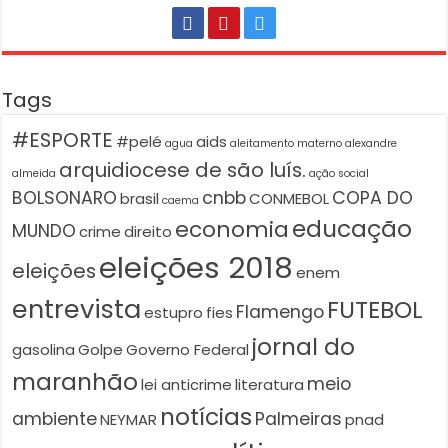
Tags
#ESPORTE
#pelé
aids
agua
aleitamento materno
alexandre
arquidiocese de são luís.
almeida
ação social
BOLSONARO
cnbb
COPA DO
brasil
CONMEBOL
caema
educação
economia
MUNDO
crime
direito
eleições 2018
eleições
enem
entrevista
FUTEBOL
Flamengo
estupro
fies
jornal do
gasolina
Golpe
Governo Federal
maranhão
meio
lei anticrime
literatura
notícias
ambiente
Palmeiras
NEYMAR
pnad