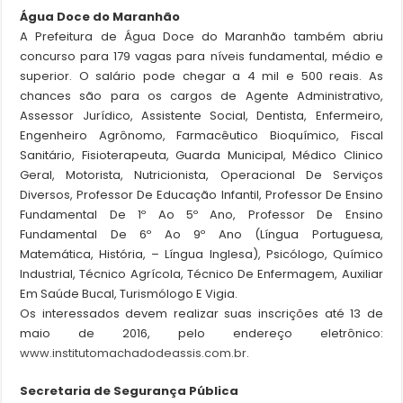
Água Doce do Maranhão
A Prefeitura de Água Doce do Maranhão também abriu
concurso para 179 vagas para níveis fundamental, médio e
superior. O salário pode chegar a 4 mil e 500 reais. As
chances são para os cargos de Agente Administrativo,
Assessor Jurídico, Assistente Social, Dentista, Enfermeiro,
Engenheiro Agrônomo, Farmacêutico Bioquímico, Fiscal
Sanitário, Fisioterapeuta, Guarda Municipal, Médico Clinico
Geral, Motorista, Nutricionista, Operacional De Serviços
Diversos, Professor De Educação Infantil, Professor De Ensino
Fundamental De 1º Ao 5º Ano, Professor De Ensino
Fundamental De 6º Ao 9º Ano (Língua Portuguesa,
Matemática, História, – Língua Inglesa), Psicólogo, Químico
Industrial, Técnico Agrícola, Técnico De Enfermagem, Auxiliar
Em Saúde Bucal, Turismólogo E Vigia.
Os interessados devem realizar suas inscrições até 13 de
maio de 2016, pelo endereço eletrônico:
www.institutomachadodeassis.com.br.
Secretaria de Segurança Pública