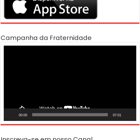
Campanha da Fraternidade
Tocador
de
vídeo
00:00
07:01
Inscreva-se em nosso Canal