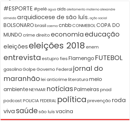
#ESPORTE
#pelé
aids
agua
aleitamento materno
alexandre
arquidiocese de são luís.
almeida
ação social
BOLSONARO
cnbb
COPA DO
brasil
CONMEBOL
caema
educação
economia
MUNDO
crime
direito
eleições 2018
eleições
enem
entrevista
FUTEBOL
Flamengo
estupro
fies
jornal do
gasolina
Golpe
Governo Federal
maranhão
meio
lei anticrime
literatura
notícias
ambiente
Palmeiras
NEYMAR
pnad
política
roda
podcast
POLICIA FEDERAL
prevenção
saúde
viva
vacina
são luís