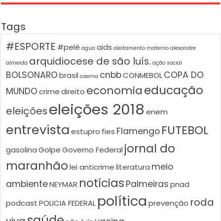
Tags
#ESPORTE
#pelé
aids
agua
aleitamento materno
alexandre
arquidiocese de são luís.
almeida
ação social
BOLSONARO
cnbb
COPA DO
brasil
CONMEBOL
caema
educação
economia
MUNDO
crime
direito
eleições 2018
eleições
enem
entrevista
FUTEBOL
Flamengo
estupro
fies
jornal do
gasolina
Golpe
Governo Federal
maranhão
meio
lei anticrime
literatura
notícias
ambiente
Palmeiras
NEYMAR
pnad
política
roda
podcast
POLICIA FEDERAL
prevenção
saúde