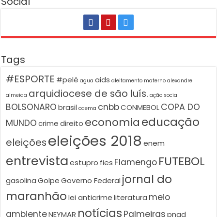
Social
Tags
#ESPORTE
#pelé
aids
agua
aleitamento materno
alexandre
arquidiocese de são luís.
almeida
ação social
BOLSONARO
cnbb
COPA DO
brasil
CONMEBOL
caema
educação
economia
MUNDO
crime
direito
eleições 2018
eleições
enem
entrevista
FUTEBOL
Flamengo
estupro
fies
jornal do
gasolina
Golpe
Governo Federal
maranhão
meio
lei anticrime
literatura
notícias
ambiente
Palmeiras
NEYMAR
pnad