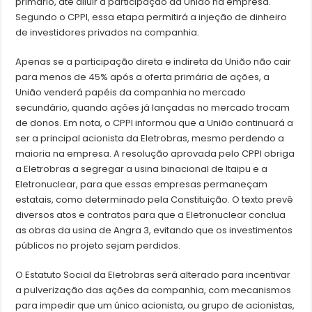
primário, até diluir a participação da União na empresa.
Segundo o CPPI, essa etapa permitirá a injeção de dinheiro
de investidores privados na companhia.
Apenas se a participação direta e indireta da União não cair
para menos de 45% após a oferta primária de ações, a
União venderá papéis da companhia no mercado
secundário, quando ações já lançadas no mercado trocam
de donos. Em nota, o CPPI informou que a União continuará a
ser a principal acionista da Eletrobras, mesmo perdendo a
maioria na empresa. A resolução aprovada pelo CPPI obriga
a Eletrobras a segregar a usina binacional de Itaipu e a
Eletronuclear, para que essas empresas permaneçam
estatais, como determinado pela Constituição. O texto prevê
diversos atos e contratos para que a Eletronuclear conclua
as obras da usina de Angra 3, evitando que os investimentos
públicos no projeto sejam perdidos.
O Estatuto Social da Eletrobras será alterado para incentivar
a pulverização das ações da companhia, com mecanismos
para impedir que um único acionista, ou grupo de acionistas,