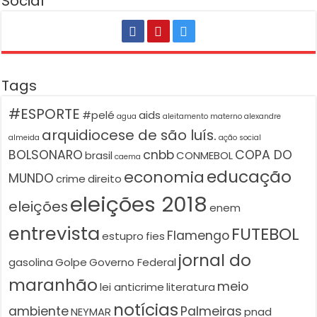
Social
Tags
#ESPORTE
#pelé
aids
agua
aleitamento materno
alexandre
arquidiocese de são luís.
almeida
ação social
BOLSONARO
cnbb
COPA DO
brasil
CONMEBOL
caema
educação
economia
MUNDO
crime
direito
eleições 2018
eleições
enem
entrevista
FUTEBOL
Flamengo
estupro
fies
jornal do
gasolina
Golpe
Governo Federal
maranhão
meio
lei anticrime
literatura
notícias
ambiente
Palmeiras
NEYMAR
pnad