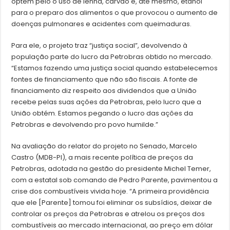
optem pelo o uso de lenha, carvão e, até mesmo, etanol
para o preparo dos alimentos o que provocou o aumento de
doenças pulmonares e acidentes com queimaduras.
Para ele, o projeto traz “justiça social”, devolvendo à
população parte do lucro da Petrobras obtido no mercado.
“Estamos fazendo uma justiça social quando estabelecemos
fontes de financiamento que não são fiscais. A fonte de
financiamento diz respeito aos dividendos que a União
recebe pelas suas ações da Petrobras, pelo lucro que a
União obtém. Estamos pegando o lucro das ações da
Petrobras e devolvendo pro povo humilde.”
Na avaliação do relator do projeto no Senado, Marcelo
Castro (MDB-PI), a mais recente política de preços da
Petrobras, adotada na gestão do presidente Michel Temer,
com a estatal sob comando de Pedro Parente, pavimentou a
crise dos combustíveis vivida hoje. “A primeira providência
que ele [Parente] tomou foi eliminar os subsídios, deixar de
controlar os preços da Petrobras e atrelou os preços dos
combustíveis ao mercado internacional, ao preço em dólar