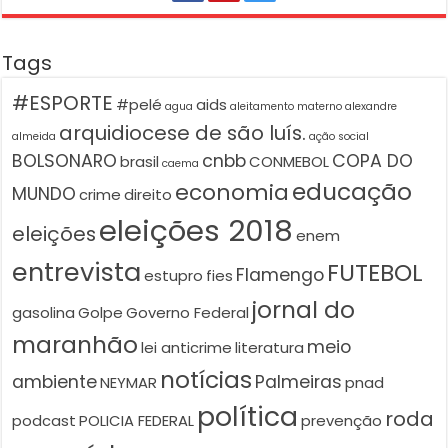
Tags
#ESPORTE
#pelé
aids
agua
aleitamento materno
alexandre
arquidiocese de são luís.
almeida
ação social
BOLSONARO
cnbb
COPA DO
brasil
CONMEBOL
caema
educação
economia
MUNDO
crime
direito
eleições 2018
eleições
enem
entrevista
FUTEBOL
Flamengo
estupro
fies
jornal do
gasolina
Golpe
Governo Federal
maranhão
meio
lei anticrime
literatura
notícias
ambiente
Palmeiras
NEYMAR
pnad
política
roda
podcast
POLICIA FEDERAL
prevenção