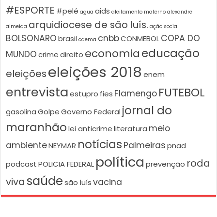
#ESPORTE
#pelé
aids
agua
aleitamento materno
alexandre
arquidiocese de são luís.
almeida
ação social
BOLSONARO
cnbb
COPA DO
brasil
CONMEBOL
caema
educação
economia
MUNDO
crime
direito
eleições 2018
eleições
enem
entrevista
FUTEBOL
Flamengo
estupro
fies
jornal do
gasolina
Golpe
Governo Federal
maranhão
meio
lei anticrime
literatura
notícias
ambiente
Palmeiras
NEYMAR
pnad
política
roda
podcast
POLICIA FEDERAL
prevenção
saúde
viva
vacina
são luís