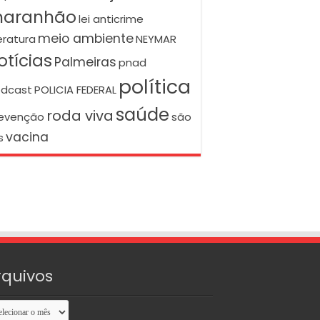
aranhão
lei anticrime
meio ambiente
teratura
NEYMAR
otícias
Palmeiras
pnad
política
dcast
POLICIA FEDERAL
saúde
roda viva
evenção
são
vacina
s
rquivos
uivos