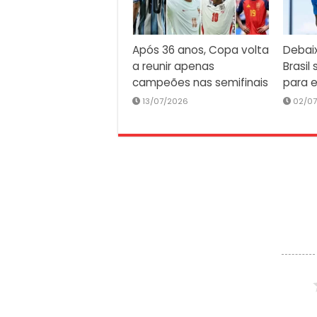
Após 36 anos, Copa volta
Debaix
a reunir apenas
Brasil
campeões nas semifinais
para 
13/07/2026
02/0