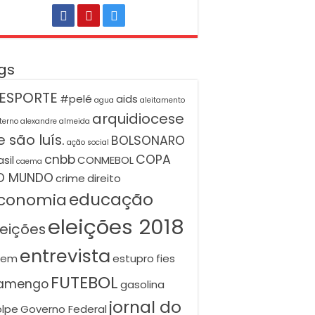
gs
ESPORTE
#pelé
aids
agua
aleitamento
arquidiocese
terno
alexandre almeida
 são luís.
BOLSONARO
ação social
cnbb
COPA
asil
CONMEBOL
caema
O MUNDO
crime
direito
educação
conomia
eleições 2018
leições
entrevista
nem
estupro
fies
FUTEBOL
lamengo
gasolina
jornal do
lpe
Governo Federal