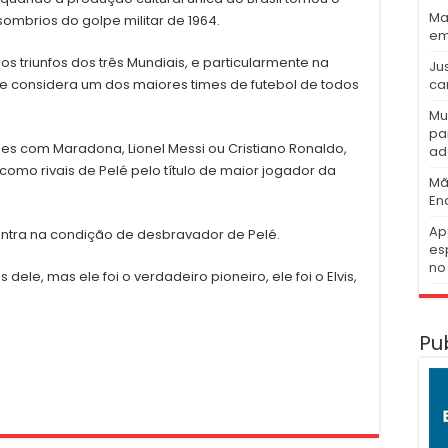
Ma
ombrios do golpe militar de 1964.
em
os triunfos dos três Mundiais, e particularmente na
Ju
ca
se considera um dos maiores times de futebol de todos
Mu
pa
es com Maradona, Lionel Messi ou Cristiano Ronaldo,
ad
como rivais de Pelé pelo título de maior jogador da
Mã
En
Ap
ntra na condição de desbravador de Pelé.
es
no 
ele, mas ele foi o verdadeiro pioneiro, ele foi o Elvis,
Pu