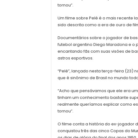
tornou”.
Um filme sobre Pelé é o mais recente
sido descrita como a era de ouro de fi
Documentários sobre o jogador de bas
futebol argentino Diego Maradona e o pi
encantando fãs com suas visões de ba
astros esportivos.
“Pelé”, lançado nesta terça-feira (23)
que é sinônimo de Brasil no mundo todo
“Acho que pensávamos que ele era um ca
tinham um conhecimento bastante superfi
realmente queríamos explicar como est
tornou”.
O filme conta a história do ex-jogador d
conquistou três das cinco Copas do Mun
os dias de glória do final dos anos 195