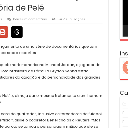
ví
ória de Pelé
es
Deixe um comentário
54 Visualizações
 lançamento de uma série de documentários que tem
In
lmes sobre esportes.
quete norte-americano Michael Jordan, o jogador de
loto brasileiro de Fórmula 1 Ayrton Senna estão
stidores da atuação e da personalidade dos grandes
Ca
 na Netflix, almeja dar o mesmo tratamento a um homem
.
ra do qual todos, inclusive os torcedores de futebol,
cial”, disse o codiretor Ben Nicholas à Reuters. “Mas
e garoto se tornou o personagem mítico que ele se