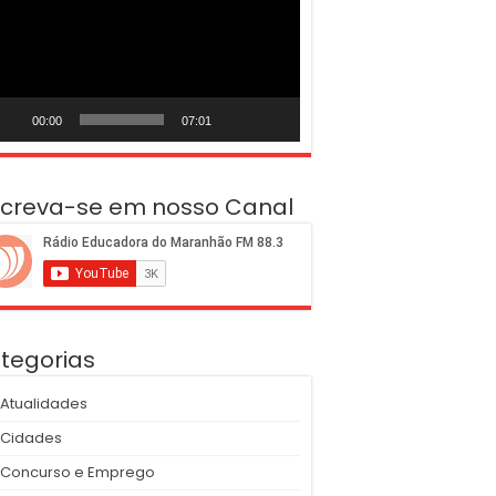
deo
00:00
07:01
screva-se em nosso Canal
tegorias
Atualidades
Cidades
Concurso e Emprego