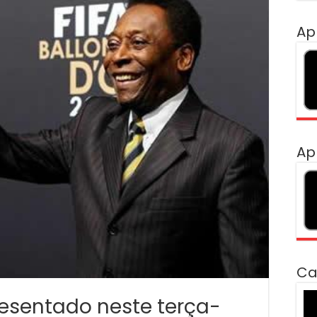
Ap
Ap
Ca
To
esentado neste terça-
de