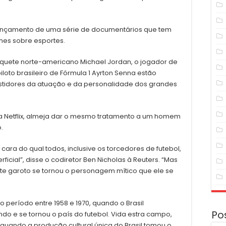
 lançamento de uma série de documentários que tem
lmes sobre esportes.
quete norte-americano Michael Jordan, o jogador de
loto brasileiro de Fórmula 1 Ayrton Senna estão
stidores da atuação e da personalidade dos grandes
 na Netflix, almeja dar o mesmo tratamento a um homem
.
ra do qual todos, inclusive os torcedores de futebol,
cial”, disse o codiretor Ben Nicholas à Reuters. “Mas
e garoto se tornou o personagem mítico que ele se
o período entre 1958 e 1970, quando o Brasil
Po
do e se tornou o país do futebol. Vida estra campo,
0, quando a produção cultural única do Brasil tomou o