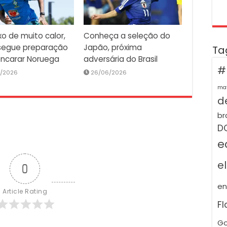
o de muito calor,
Conheça a seleção do
 segue preparação
Japão, próxima
Ta
encarar Noruega
adversária do Brasil
#
7/2026
26/06/2026
ma
de
br
D
e
e
0
e
Article Rating
F
Go