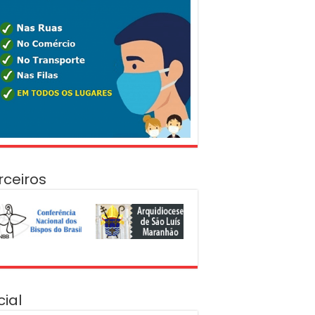
rceiros
cial