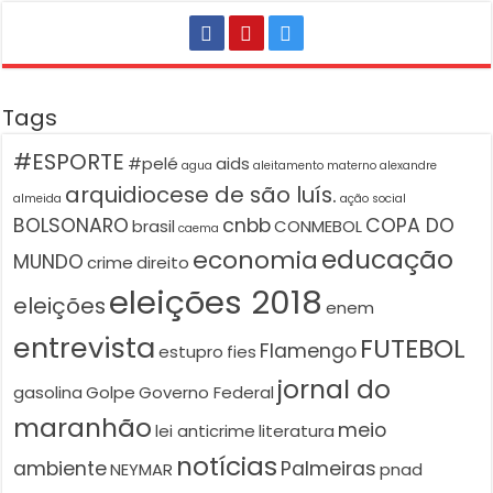
Tags
#ESPORTE
#pelé
aids
agua
aleitamento materno
alexandre
arquidiocese de são luís.
almeida
ação social
BOLSONARO
cnbb
COPA DO
brasil
CONMEBOL
caema
educação
economia
MUNDO
crime
direito
eleições 2018
eleições
enem
entrevista
FUTEBOL
Flamengo
estupro
fies
jornal do
gasolina
Golpe
Governo Federal
maranhão
meio
lei anticrime
literatura
notícias
ambiente
Palmeiras
NEYMAR
pnad