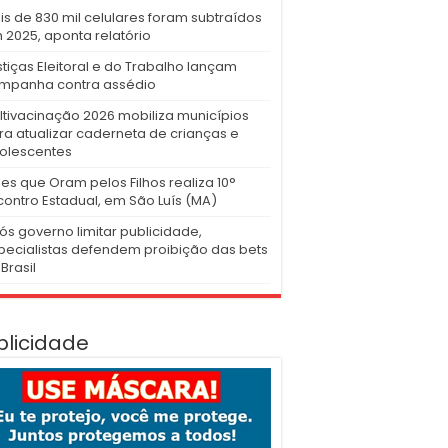
is de 830 mil celulares foram subtraídos
 2025, aponta relatório
stiças Eleitoral e do Trabalho lançam
mpanha contra assédio
ltivacinação 2026 mobiliza municípios
ra atualizar caderneta de crianças e
olescentes
es que Oram pelos Filhos realiza 10°
contro Estadual, em São Luís (MA)
ós governo limitar publicidade,
pecialistas defendem proibição das bets
Brasil
blicidade