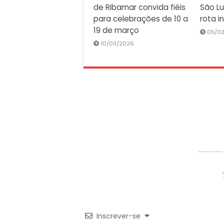
de Ribamar convida fiéis
São Lu
para celebrações de 10 a
rota i
19 de março
05/0
10/03/2026
Inscrever-se