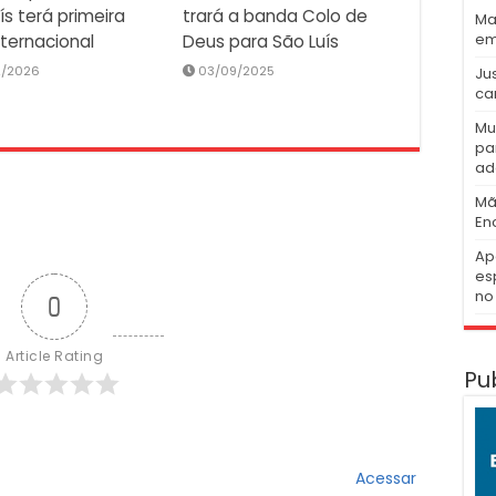
ís terá primeira
trará a banda Colo de
Ma
em
nternacional
Deus para São Luís
2/2026
03/09/2025
Ju
ca
Mu
pa
ad
Mã
En
Ap
es
no 
0
Article Rating
Pu
Acessar