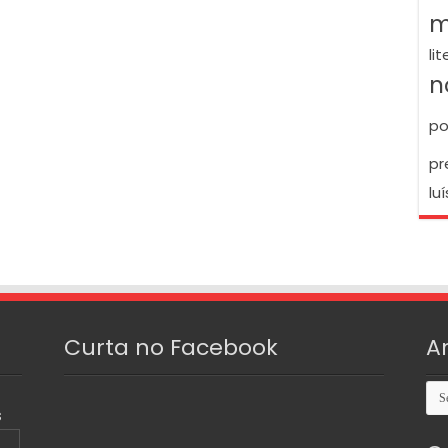
m
li
n
po
pr
luí
Curta no Facebook
A
Arq
S