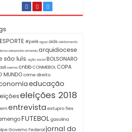
gs
ESPORTE
#pelé
aids
agua
aleitamento
arquidiocese
terno
alexandre almeida
 são luís.
BOLSONARO
ação social
cnbb
COPA
asil
CONMEBOL
caema
O MUNDO
crime
direito
educação
conomia
eleições 2018
leições
entrevista
nem
estupro
fies
FUTEBOL
lamengo
gasolina
jornal do
lpe
Governo Federal