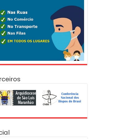
rceiros
cial