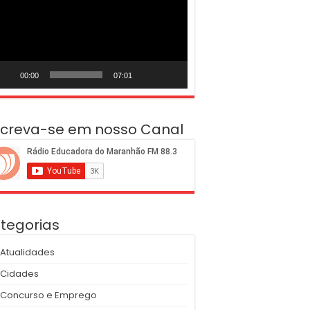
deo
00:00
07:01
screva-se em nosso Canal
tegorias
Atualidades
Cidades
Concurso e Emprego