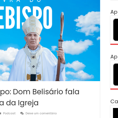
Ap
Ap
po: Dom Belisário fala
a da Igreja
Ca
To
Podcast
Deixe um comentário
de