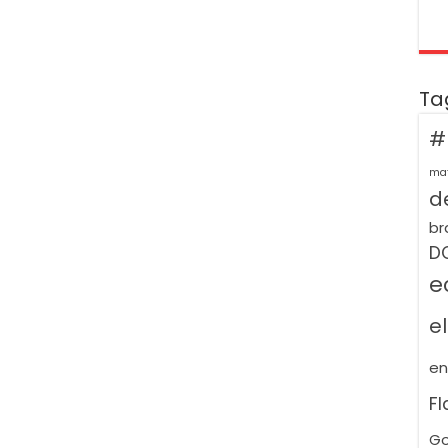
Ta
#
ma
de
br
D
e
e
e
F
Go