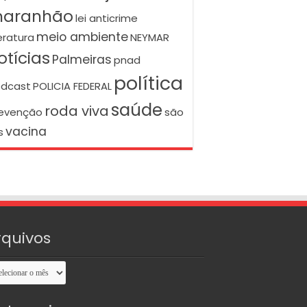
aranhão
lei anticrime
meio ambiente
teratura
NEYMAR
otícias
Palmeiras
pnad
política
dcast
POLICIA FEDERAL
saúde
roda viva
evenção
são
vacina
s
rquivos
uivos