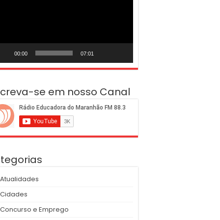
deo
00:00
07:01
screva-se em nosso Canal
tegorias
Atualidades
Cidades
Concurso e Emprego