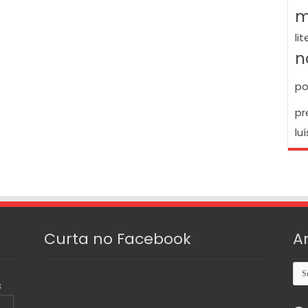
m
li
n
po
pr
luí
Curta no Facebook
A
Arq
S