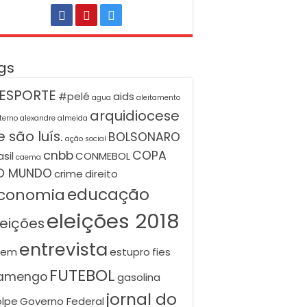
gs
ESPORTE
#pelé
aids
agua
aleitamento
arquidiocese
terno
alexandre almeida
 são luís.
BOLSONARO
ação social
cnbb
COPA
asil
CONMEBOL
caema
O MUNDO
crime
direito
educação
conomia
eleições 2018
leições
entrevista
nem
estupro
fies
FUTEBOL
lamengo
gasolina
jornal do
lpe
Governo Federal