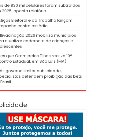
is de 830 mil celulares foram subtraídos
 2025, aponta relatório
stiças Eleitoral e do Trabalho lançam
mpanha contra assédio
ltivacinação 2026 mobiliza municípios
ra atualizar caderneta de crianças e
olescentes
es que Oram pelos Filhos realiza 10°
contro Estadual, em São Luís (MA)
ós governo limitar publicidade,
pecialistas defendem proibição das bets
Brasil
blicidade