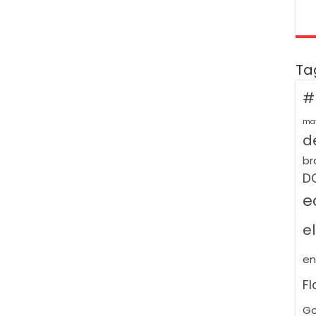
Ta
#
ma
de
br
D
e
e
e
F
Go