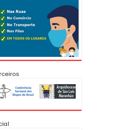
rceiros
cial