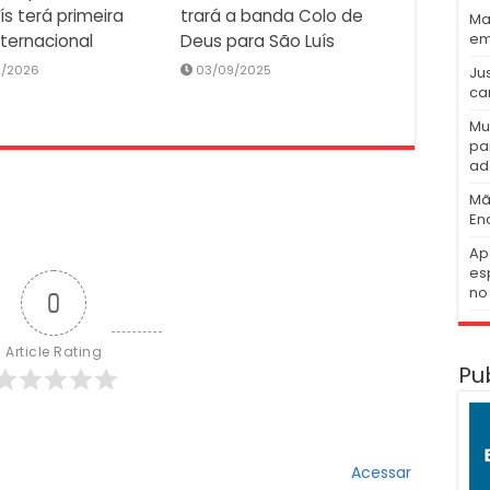
ís terá primeira
trará a banda Colo de
Ma
em
nternacional
Deus para São Luís
2/2026
03/09/2025
Ju
ca
Mu
pa
ad
Mã
En
Ap
es
no 
0
Article Rating
Pu
Acessar