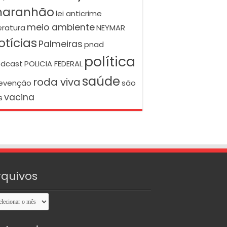
aranhão
lei anticrime
meio ambiente
teratura
NEYMAR
otícias
Palmeiras
pnad
política
dcast
POLICIA FEDERAL
saúde
roda viva
evenção
são
vacina
s
rquivos
uivos