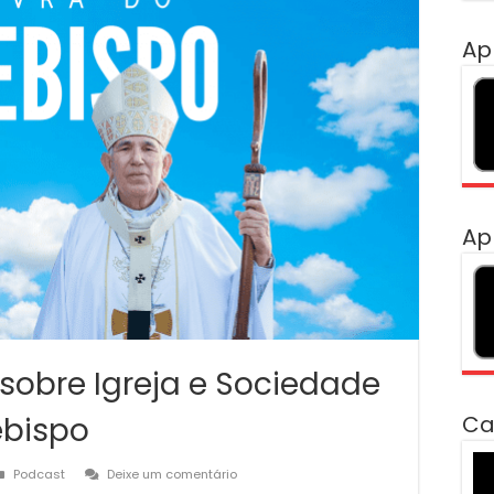
Ap
Ap
 sobre Igreja e Sociedade
ebispo
Ca
To
Podcast
Deixe um comentário
de