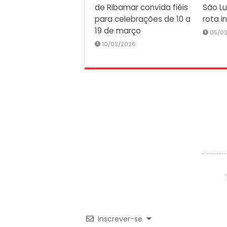
de Ribamar convida fiéis
São Lu
para celebrações de 10 a
rota i
19 de março
05/0
10/03/2026
Inscrever-se